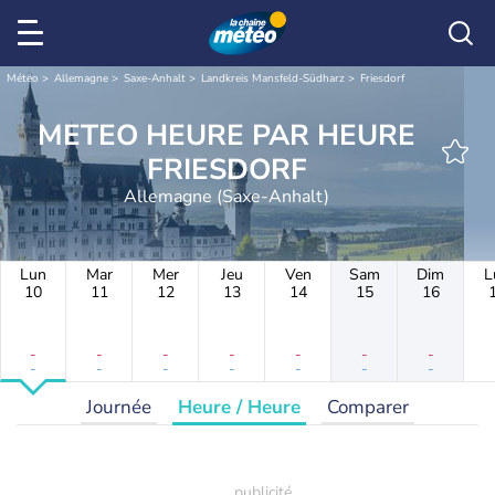
Météo
Allemagne
Saxe-Anhalt
Landkreis Mansfeld-Südharz
Friesdorf
METEO HEURE PAR HEURE
FRIESDORF
Allemagne (Saxe-Anhalt)
Lun
Mar
Mer
Jeu
Ven
Sam
Dim
L
10
11
12
13
14
15
16
-
-
-
-
-
-
-
-
-
-
-
-
-
-
Journée
Heure / Heure
Comparer