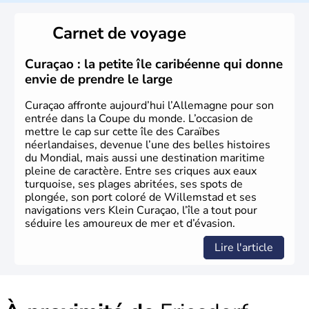
L'Allemagne est constituée de seize régions appelées
Länder, comme la Rhénanie, la Sarre ou la Saxe,
Carnet de voyage
lesquelles bénéficient d'une grande autonomie. Le pays
peut se targuer de grands noms qu'il a vu naître dans tous
les domaines, des arts à la politique en passant par la
Curaçao : la petite île caribéenne qui donne
philosophie. Hertz, Gutenberg, Heidegger, Thomas Mann,
envie de prendre le large
Herman Hesse ou bien Hegel en font partie.
Curaçao affronte aujourd’hui l’Allemagne pour son
entrée dans la Coupe du monde. L’occasion de
mettre le cap sur cette île des Caraïbes
néerlandaises, devenue l’une des belles histoires
du Mondial, mais aussi une destination maritime
pleine de caractère. Entre ses criques aux eaux
turquoise, ses plages abritées, ses spots de
plongée, son port coloré de Willemstad et ses
navigations vers Klein Curaçao, l’île a tout pour
séduire les amoureux de mer et d’évasion.
Lire l'article