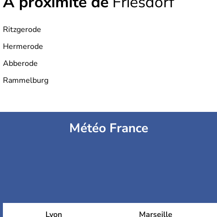
À proximité de
Friesdorf
Ritzgerode
Hermerode
Abberode
Rammelburg
Météo France
Lyon
Marseille