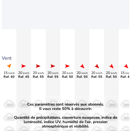
Vent
15
20
20
20
20
20
20
20
15
km/h
km/h
km/h
km/h
km/h
km/h
km/h
km/h
km/
Raf. 40
Raf. 45
Raf. 55
Raf. 55
Raf. 50
Raf. 50
Raf. 55
Raf. 50
Raf. 4
Ces paramètres sont réservés aux abonnés.
50%
50%
50%
50%
50%
50%
50%
50%
50%
Il vous reste 50% à découvrir:
Quantité de précipitations, couverture nuageuse, indice de
30%
30%
30%
30%
30%
30%
30%
30%
30%
luminosité, indice UV, humidité de l'air, pression
atmosphérique et visibilité.