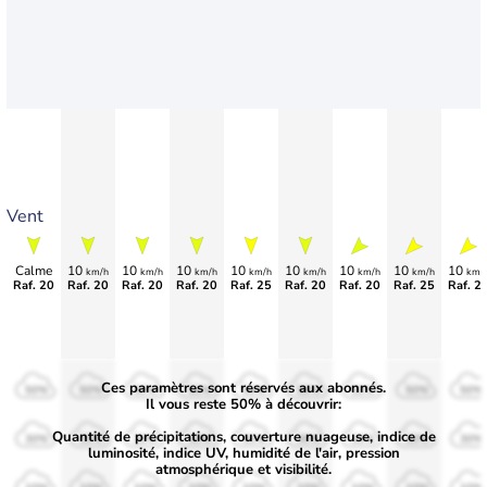
Vent
Calme
10
10
10
10
10
10
10
10
km/h
km/h
km/h
km/h
km/h
km/h
km/h
km/
Raf. 20
Raf. 20
Raf. 20
Raf. 20
Raf. 25
Raf. 20
Raf. 20
Raf. 25
Raf. 2
Ces paramètres sont réservés aux abonnés.
50%
50%
50%
50%
50%
50%
50%
50%
50%
Il vous reste 50% à découvrir:
Quantité de précipitations, couverture nuageuse, indice de
30%
30%
30%
30%
30%
30%
30%
30%
30%
luminosité, indice UV, humidité de l'air, pression
atmosphérique et visibilité.