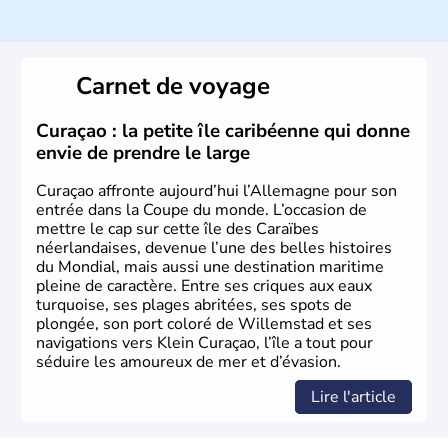
Histoire et administration
L'Allemagne est constituée de seize régions appelées
Länder, comme la Rhénanie, la Sarre ou la Saxe,
Carnet de voyage
lesquelles bénéficient d'une grande autonomie. Le pays
peut se targuer de grands noms qu'il a vu naître dans tous
les domaines, des arts à la politique en passant par la
Curaçao : la petite île caribéenne qui donne
philosophie. Hertz, Gutenberg, Heidegger, Thomas Mann,
envie de prendre le large
Herman Hesse ou bien Hegel en font partie.
Curaçao affronte aujourd’hui l’Allemagne pour son
entrée dans la Coupe du monde. L’occasion de
mettre le cap sur cette île des Caraïbes
néerlandaises, devenue l’une des belles histoires
du Mondial, mais aussi une destination maritime
pleine de caractère. Entre ses criques aux eaux
turquoise, ses plages abritées, ses spots de
plongée, son port coloré de Willemstad et ses
navigations vers Klein Curaçao, l’île a tout pour
séduire les amoureux de mer et d’évasion.
Lire l'article