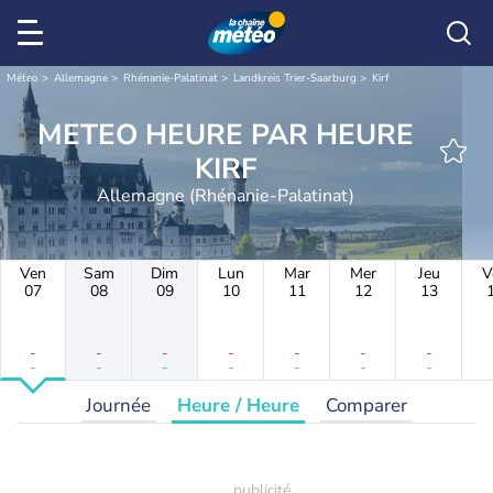
Météo
Allemagne
Rhénanie-Palatinat
Landkreis Trier-Saarburg
Kirf
METEO HEURE PAR HEURE
KIRF
Allemagne (Rhénanie-Palatinat)
Ven
Sam
Dim
Lun
Mar
Mer
Jeu
V
07
08
09
10
11
12
13
-
-
-
-
-
-
-
-
-
-
-
-
-
-
Journée
Heure / Heure
Comparer