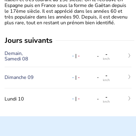
Espagne puis en France sous la forme de Gaëtan depuis
le 17ème siècle. Il est apprécié dans les années 60 et
très populaire dans les années 90. Depuis, il est devenu
plus rare, tout en restant un prénom bien identifié.
jours suivants
Demain,
-
-
|
-
-
Samedi 08
km/h
-
-
|
-
Dimanche 09
-
km/h
-
-
|
-
Lundi 10
-
km/h