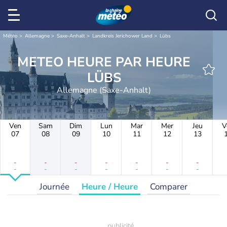
Météo
Allemagne
Saxe-Anhalt
Landkreis Jerichower Land
Lübs
METEO HEURE PAR HEURE
LÜBS
Allemagne (Saxe-Anhalt)
Ven
Sam
Dim
Lun
Mar
Mer
Jeu
V
07
08
09
10
11
12
13
-
-
-
-
-
-
-
-
-
-
-
-
-
-
Journée
Heure / Heure
Comparer