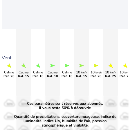
Vent
Calme
Calme
Calme
Calme
Calme
10
10
10
10
km/h
km/h
km/h
km/
Raf. 20
Raf. 15
Raf. 10
Raf. 10
Raf. 10
Raf. 15
Raf. 20
Raf. 25
Raf. 2
Ces paramètres sont réservés aux abonnés.
50%
50%
50%
50%
50%
50%
50%
50%
50%
Il vous reste 50% à découvrir:
Quantité de précipitations, couverture nuageuse, indice de
30%
30%
30%
30%
30%
30%
30%
30%
30%
luminosité, indice UV, humidité de l'air, pression
atmosphérique et visibilité.