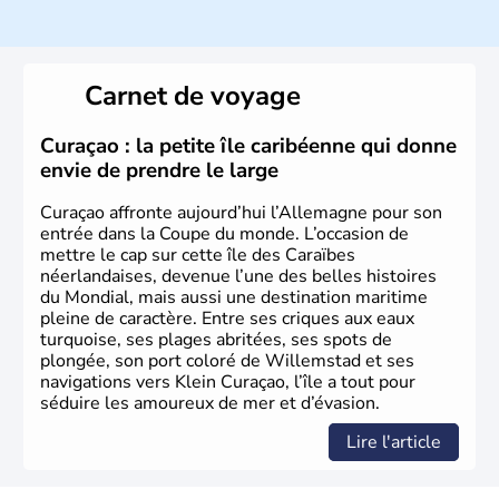
Histoire et administration
L'Allemagne est constituée de seize régions appelées
Länder, comme la Rhénanie, la Sarre ou la Saxe,
Carnet de voyage
lesquelles bénéficient d'une grande autonomie. Le pays
peut se targuer de grands noms qu'il a vu naître dans tous
les domaines, des arts à la politique en passant par la
Curaçao : la petite île caribéenne qui donne
philosophie. Hertz, Gutenberg, Heidegger, Thomas Mann,
envie de prendre le large
Herman Hesse ou bien Hegel en font partie.
Curaçao affronte aujourd’hui l’Allemagne pour son
entrée dans la Coupe du monde. L’occasion de
mettre le cap sur cette île des Caraïbes
néerlandaises, devenue l’une des belles histoires
du Mondial, mais aussi une destination maritime
pleine de caractère. Entre ses criques aux eaux
turquoise, ses plages abritées, ses spots de
plongée, son port coloré de Willemstad et ses
navigations vers Klein Curaçao, l’île a tout pour
séduire les amoureux de mer et d’évasion.
Lire l'article