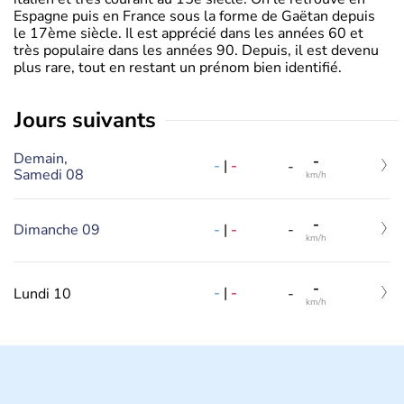
Espagne puis en France sous la forme de Gaëtan depuis
le 17ème siècle. Il est apprécié dans les années 60 et
très populaire dans les années 90. Depuis, il est devenu
plus rare, tout en restant un prénom bien identifié.
jours suivants
Demain,
-
-
|
-
-
Samedi 08
km/h
-
-
|
-
Dimanche 09
-
km/h
-
-
|
-
Lundi 10
-
km/h