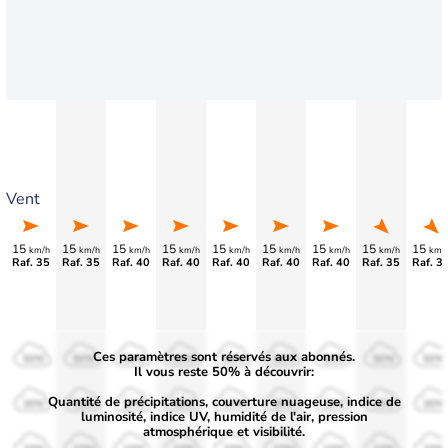
Vent
15
15
15
15
15
15
15
15
15
km/h
km/h
km/h
km/h
km/h
km/h
km/h
km/h
km/
Raf. 35
Raf. 35
Raf. 40
Raf. 40
Raf. 40
Raf. 40
Raf. 40
Raf. 35
Raf. 3
Ces paramètres sont réservés aux abonnés.
50%
50%
50%
50%
50%
50%
50%
50%
50%
Il vous reste 50% à découvrir:
Quantité de précipitations, couverture nuageuse, indice de
30%
30%
30%
30%
30%
30%
30%
30%
30%
luminosité, indice UV, humidité de l'air, pression
atmosphérique et visibilité.