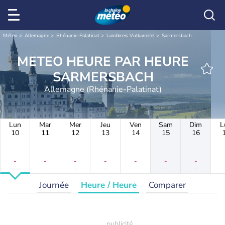
Météo
Allemagne
Rhénanie-Palatinat
Landkreis Vulkaneifel
Sarmersbach
METEO HEURE PAR HEURE
SARMERSBACH
Allemagne (Rhénanie-Palatinat)
Lun
Mar
Mer
Jeu
Ven
Sam
Dim
L
10
11
12
13
14
15
16
-
-
-
-
-
-
-
-
-
-
-
-
-
-
Journée
Heure / Heure
Comparer