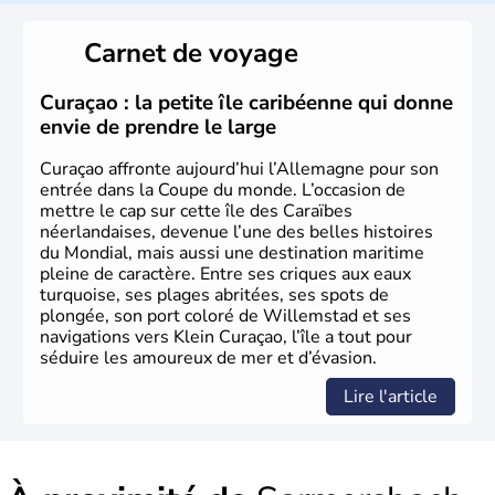
L'Allemagne est constituée de seize régions appelées
Länder, comme la Rhénanie, la Sarre ou la Saxe,
Carnet de voyage
lesquelles bénéficient d'une grande autonomie. Le pays
peut se targuer de grands noms qu'il a vu naître dans tous
les domaines, des arts à la politique en passant par la
Curaçao : la petite île caribéenne qui donne
philosophie. Hertz, Gutenberg, Heidegger, Thomas Mann,
envie de prendre le large
Herman Hesse ou bien Hegel en font partie.
Curaçao affronte aujourd’hui l’Allemagne pour son
entrée dans la Coupe du monde. L’occasion de
mettre le cap sur cette île des Caraïbes
néerlandaises, devenue l’une des belles histoires
du Mondial, mais aussi une destination maritime
pleine de caractère. Entre ses criques aux eaux
turquoise, ses plages abritées, ses spots de
plongée, son port coloré de Willemstad et ses
navigations vers Klein Curaçao, l’île a tout pour
séduire les amoureux de mer et d’évasion.
Lire l'article