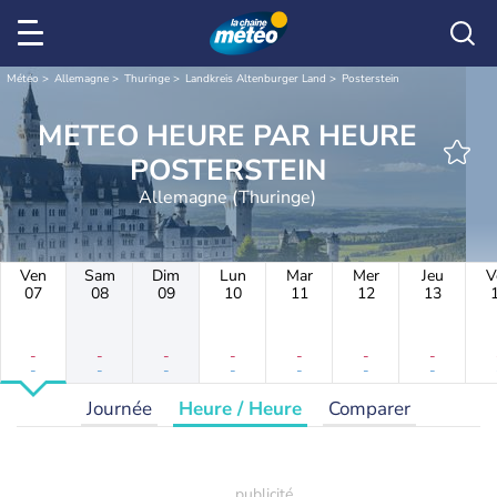
Météo
Allemagne
Thuringe
Landkreis Altenburger Land
Posterstein
METEO HEURE PAR HEURE
POSTERSTEIN
Allemagne (Thuringe)
Ven
Sam
Dim
Lun
Mar
Mer
Jeu
V
07
08
09
10
11
12
13
-
-
-
-
-
-
-
-
-
-
-
-
-
-
Journée
Heure / Heure
Comparer