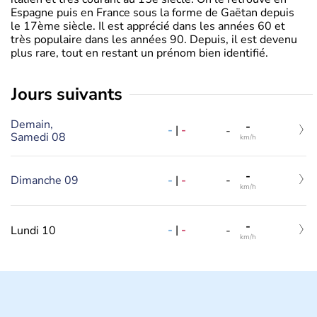
Espagne puis en France sous la forme de Gaëtan depuis
le 17ème siècle. Il est apprécié dans les années 60 et
très populaire dans les années 90. Depuis, il est devenu
plus rare, tout en restant un prénom bien identifié.
jours suivants
Demain,
-
-
|
-
-
Samedi 08
km/h
-
-
|
-
Dimanche 09
-
km/h
-
-
|
-
Lundi 10
-
km/h