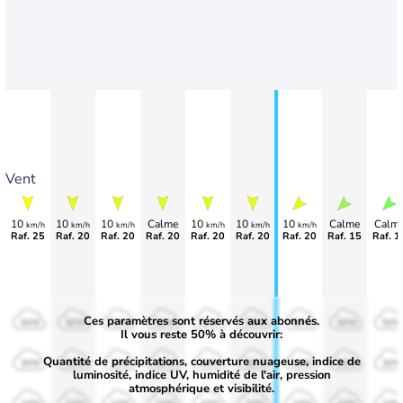
Vent
10
10
10
Calme
10
10
10
Calme
Calm
km/h
km/h
km/h
km/h
km/h
km/h
Raf. 25
Raf. 20
Raf. 20
Raf. 20
Raf. 20
Raf. 20
Raf. 20
Raf. 15
Raf. 1
Ces paramètres sont réservés aux abonnés.
50%
50%
50%
50%
50%
50%
50%
50%
50%
Il vous reste 50% à découvrir:
Quantité de précipitations, couverture nuageuse, indice de
30%
30%
30%
30%
30%
30%
30%
30%
30%
luminosité, indice UV, humidité de l'air, pression
atmosphérique et visibilité.