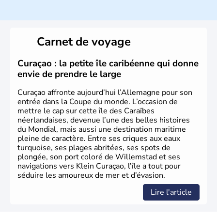
Histoire et administration
L'Allemagne est constituée de seize régions appelées
Länder, comme la Rhénanie, la Sarre ou la Saxe,
Carnet de voyage
lesquelles bénéficient d'une grande autonomie. Le pays
peut se targuer de grands noms qu'il a vu naître dans tous
les domaines, des arts à la politique en passant par la
Curaçao : la petite île caribéenne qui donne
philosophie. Hertz, Gutenberg, Heidegger, Thomas Mann,
envie de prendre le large
Herman Hesse ou bien Hegel en font partie.
Curaçao affronte aujourd’hui l’Allemagne pour son
entrée dans la Coupe du monde. L’occasion de
mettre le cap sur cette île des Caraïbes
néerlandaises, devenue l’une des belles histoires
du Mondial, mais aussi une destination maritime
pleine de caractère. Entre ses criques aux eaux
turquoise, ses plages abritées, ses spots de
plongée, son port coloré de Willemstad et ses
navigations vers Klein Curaçao, l’île a tout pour
séduire les amoureux de mer et d’évasion.
Lire l'article