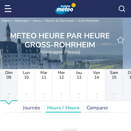
Météo
Allemagne
Hesse
District de Darmstadt
Groß-Rohrheim
METEO HEURE PAR HEURE
GROSS-ROHRHEIM
Allemagne (Hesse)
Dim
Lun
Mar
Mer
Jeu
Ven
Sam
D
09
10
11
12
13
14
15
-
-
-
-
-
-
-
-
-
-
-
-
-
-
Journée
Heure / Heure
Comparer