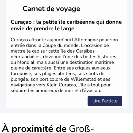
Länder, comme la Rhénanie, la Sarre ou la Saxe,
Carnet de voyage
lesquelles bénéficient d'une grande autonomie. Le pays
peut se targuer de grands noms qu'il a vu naître dans tous
les domaines, des arts à la politique en passant par la
Curaçao : la petite île caribéenne qui donne
philosophie. Hertz, Gutenberg, Heidegger, Thomas Mann,
envie de prendre le large
Herman Hesse ou bien Hegel en font partie.
Curaçao affronte aujourd’hui l’Allemagne pour son
entrée dans la Coupe du monde. L’occasion de
mettre le cap sur cette île des Caraïbes
néerlandaises, devenue l’une des belles histoires
du Mondial, mais aussi une destination maritime
pleine de caractère. Entre ses criques aux eaux
turquoise, ses plages abritées, ses spots de
plongée, son port coloré de Willemstad et ses
navigations vers Klein Curaçao, l’île a tout pour
séduire les amoureux de mer et d’évasion.
Lire l'article
À proximité de
Groß-