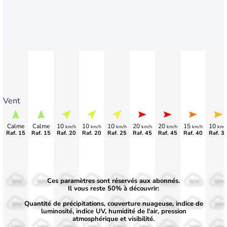
Vent
Calme
Calme
10
10
10
20
20
15
10
km/h
km/h
km/h
km/h
km/h
km/h
km/
Raf. 15
Raf. 15
Raf. 20
Raf. 20
Raf. 25
Raf. 45
Raf. 45
Raf. 40
Raf. 3
Ces paramètres sont réservés aux abonnés.
50%
50%
50%
50%
50%
50%
50%
50%
50%
Il vous reste 50% à découvrir:
Quantité de précipitations, couverture nuageuse, indice de
30%
30%
30%
30%
30%
30%
30%
30%
30%
luminosité, indice UV, humidité de l'air, pression
atmosphérique et visibilité.