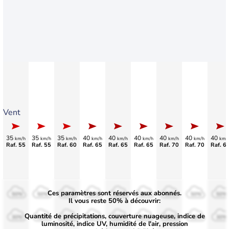
Vent
35
35
35
40
40
40
40
40
40
km/h
km/h
km/h
km/h
km/h
km/h
km/h
km/h
km/
Raf. 55
Raf. 55
Raf. 60
Raf. 65
Raf. 65
Raf. 65
Raf. 70
Raf. 70
Raf. 6
Ces paramètres sont réservés aux abonnés.
50%
50%
50%
50%
50%
50%
50%
50%
50%
Il vous reste 50% à découvrir:
Quantité de précipitations, couverture nuageuse, indice de
30%
30%
30%
30%
30%
30%
30%
30%
30%
luminosité, indice UV, humidité de l'air, pression