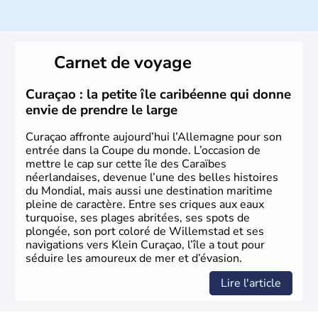
Histoire et administration
L'Allemagne est constituée de seize régions appelées
Länder, comme la Rhénanie, la Sarre ou la Saxe,
Carnet de voyage
lesquelles bénéficient d'une grande autonomie. Le pays
peut se targuer de grands noms qu'il a vu naître dans tous
les domaines, des arts à la politique en passant par la
Curaçao : la petite île caribéenne qui donne
philosophie. Hertz, Gutenberg, Heidegger, Thomas Mann,
envie de prendre le large
Herman Hesse ou bien Hegel en font partie.
Curaçao affronte aujourd’hui l’Allemagne pour son
entrée dans la Coupe du monde. L’occasion de
mettre le cap sur cette île des Caraïbes
néerlandaises, devenue l’une des belles histoires
du Mondial, mais aussi une destination maritime
pleine de caractère. Entre ses criques aux eaux
turquoise, ses plages abritées, ses spots de
plongée, son port coloré de Willemstad et ses
navigations vers Klein Curaçao, l’île a tout pour
séduire les amoureux de mer et d’évasion.
Lire l'article