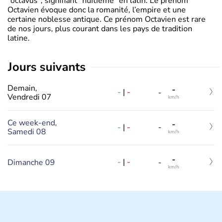
"octavus", signifiant "huitième" en latin. Le prénom
Octavien évoque donc la romanité, l’empire et une
certaine noblesse antique. Ce prénom Octavien est rare
de nos jours, plus courant dans les pays de tradition
latine.
jours suivants
Demain,
-
-
|
-
-
Vendredi 07
km/h
Ce week-end,
-
-
|
-
-
Samedi 08
km/h
-
-
|
-
Dimanche 09
-
km/h