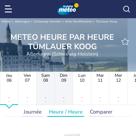
Météo
Allemagne
Schleswig-Holstein
Kreis Nordfriesland
Tümlauer Koog
METEO HEURE PAR HEURE
TÜMLAUER KOOG
Allemagne (Schleswig-Holstein)
Jeu
Ven
Sam
Dim
Lun
Mar
Mer
J
06
07
08
09
10
11
12
-
-
-
-
-
-
-
-
-
-
-
-
-
-
Journée
Heure / Heure
Comparer