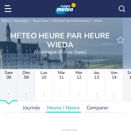
Météo
Allemagne
Basse-Saxe
Göttingen (arrondissement)
Wieda
METEO HEURE PAR HEURE
WIEDA
Allemagne (Basse-Saxe)
Sam
Dim
Lun
Mar
Mer
Jeu
Ven
S
08
09
10
11
12
13
14
-
-
-
-
-
-
-
-
-
-
-
-
-
-
Journée
Heure / Heure
Comparer