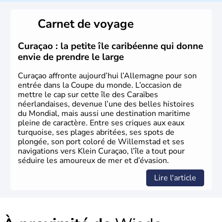
L'Allemagne est constituée de seize régions appelées
Länder, comme la Rhénanie, la Sarre ou la Saxe,
Carnet de voyage
lesquelles bénéficient d'une grande autonomie. Le pays
peut se targuer de grands noms qu'il a vu naître dans tous
les domaines, des arts à la politique en passant par la
Curaçao : la petite île caribéenne qui donne
philosophie. Hertz, Gutenberg, Heidegger, Thomas Mann,
envie de prendre le large
Herman Hesse ou bien Hegel en font partie.
Curaçao affronte aujourd’hui l’Allemagne pour son
entrée dans la Coupe du monde. L’occasion de
mettre le cap sur cette île des Caraïbes
néerlandaises, devenue l’une des belles histoires
du Mondial, mais aussi une destination maritime
pleine de caractère. Entre ses criques aux eaux
turquoise, ses plages abritées, ses spots de
plongée, son port coloré de Willemstad et ses
navigations vers Klein Curaçao, l’île a tout pour
séduire les amoureux de mer et d’évasion.
Lire l'article