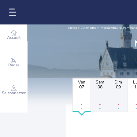
Météo
Allemagne
Mecklembourg-Poméranie
Accueil
Radar
Ven
Sam
Dim
L
07
08
09
1
Se connecter
-
-
-
-
-
-