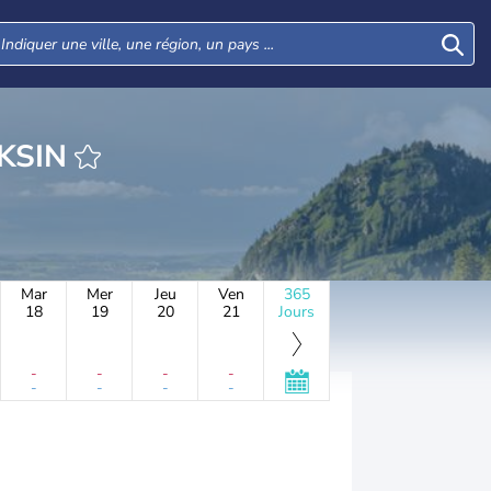
EURE KLOCKSIN
Mar
Mer
Jeu
Ven
365
18
19
20
21
Jours
-
-
-
-
-
-
-
-