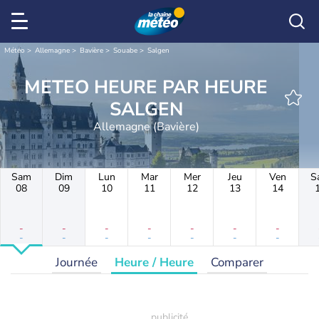
Météo
Allemagne
Bavière
Souabe
Salgen
METEO HEURE PAR HEURE
SALGEN
Allemagne (Bavière)
Sam
Dim
Lun
Mar
Mer
Jeu
Ven
S
08
09
10
11
12
13
14
-
-
-
-
-
-
-
-
-
-
-
-
-
-
Journée
Heure / Heure
Comparer