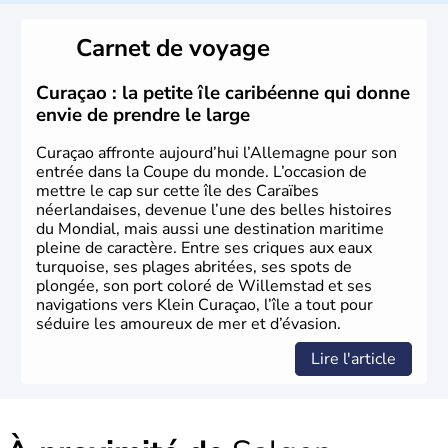
local, le
bavarois
. Contrairement au Nord de l’Allemagne,
le sud du pays est largement catholique et plutôt
Carnet de voyage
conservateur.
Curaçao : la petite île caribéenne qui donne
envie de prendre le large
Curaçao affronte aujourd’hui l’Allemagne pour son
entrée dans la Coupe du monde. L’occasion de
mettre le cap sur cette île des Caraïbes
néerlandaises, devenue l’une des belles histoires
du Mondial, mais aussi une destination maritime
pleine de caractère. Entre ses criques aux eaux
turquoise, ses plages abritées, ses spots de
plongée, son port coloré de Willemstad et ses
navigations vers Klein Curaçao, l’île a tout pour
séduire les amoureux de mer et d’évasion.
Lire l'article