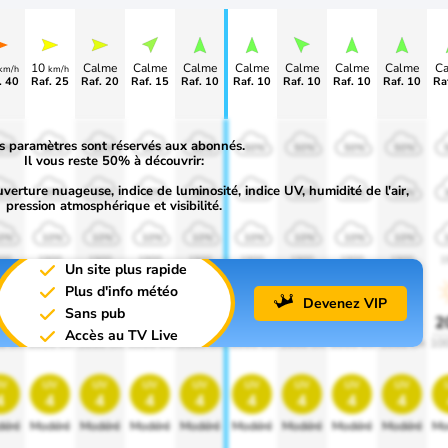
10
Calme
Calme
Calme
Calme
Calme
Calme
Calme
C
km/h
km/h
. 40
Raf. 25
Raf. 20
Raf. 15
Raf. 10
Raf. 10
Raf. 10
Raf. 10
Raf. 10
Ra
s paramètres sont réservés aux abonnés.
0%
50%
50%
50%
50%
50%
50%
50%
50%
Il vous reste 50% à découvrir:
uverture nuageuse, indice de luminosité, indice UV, humidité de l'air,
0%
30%
30%
30%
30%
30%
30%
30%
30%
pression atmosphérique et visibilité.
0%
10%
10%
10%
10%
10%
10%
10%
10%
00
1900
1900
1900
1900
1900
1900
1900
1900
1
Un site plus rapide
Plus d'info météo
Devenez VIP
Sans pub
0%
20%
20%
20%
20%
20%
20%
20%
20%
2
Accès au TV Live
0 lm
1000 lm
1000 lm
1000 lm
1000 lm
1000 lm
1000 lm
1000 lm
1000 lm
10
v
uv
uv
uv
uv
uv
uv
uv
uv
4
4
4
4
4
4
4
4
4
éré
Modéré
Modéré
Modéré
Modéré
Modéré
Modéré
Modéré
Modéré
Mo