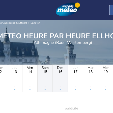
ierungsbezirk Stuttgart
Ellhofen
METEO HEURE PAR 
Allemagne (Bade-Wurtemberg)
er
Jeu
Ven
Sam
Dim
Lun
Mar
Mer
2
13
14
15
16
17
18
19
-
-
-
-
-
-
-
-
-
-
-
-
-
-
-
-