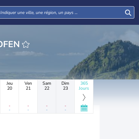
HEURE ELLHOFEN
Jeu
Ven
Sam
Dim
365
20
21
22
23
Jours
-
-
-
-
-
-
-
-