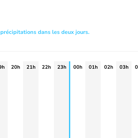
précipitations dans les deux jours.
9h
20h
21h
22h
23h
00h
01h
02h
03h
0