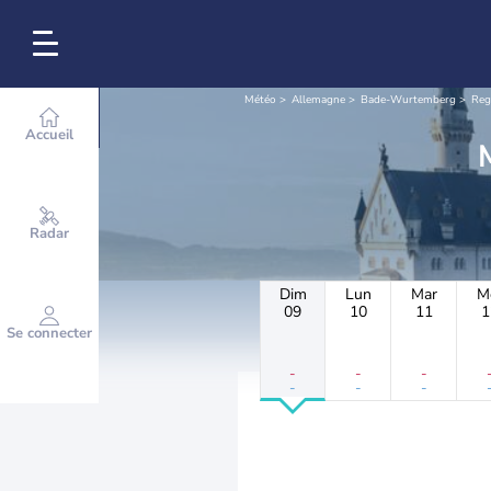
Météo
Allemagne
Bade-Wurtemberg
Reg
Accueil
Radar
Dim
Lun
Mar
M
09
10
11
1
Se connecter
-
-
-
-
-
-