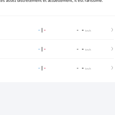
es assez discrètement et actuellement, il est rarissime.
-
|
-
-
-
km/h
-
|
-
-
-
km/h
-
|
-
-
-
km/h