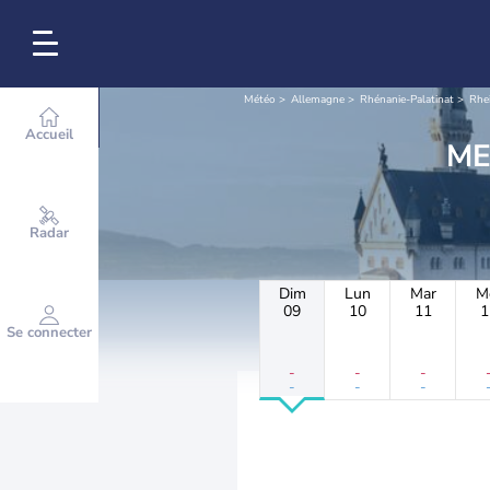
Météo
Allemagne
Rhénanie-Palatinat
Rhe
Accueil
Radar
Dim
Lun
Mar
M
09
10
11
1
Se connecter
-
-
-
-
-
-