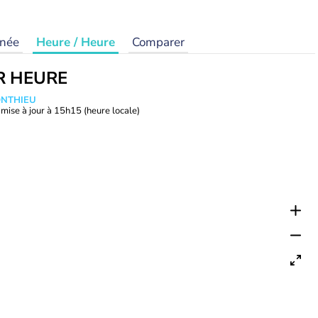
rnée
Heure / Heure
Comparer
R HEURE
ONTHIEU
mise à jour à
15h15
(heure locale)