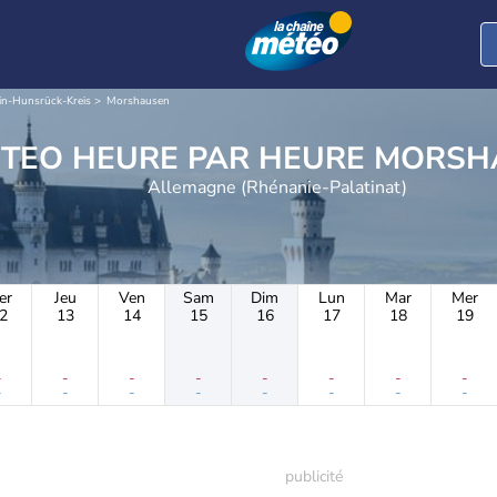
in-Hunsrück-Kreis
Morshausen
METEO HEURE PAR H
Allemagne (Rhénanie-Palatinat)
er
Jeu
Ven
Sam
Dim
Lun
Mar
Mer
2
13
14
15
16
17
18
19
-
-
-
-
-
-
-
-
-
-
-
-
-
-
-
-