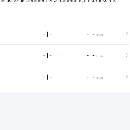
es assez discrètement et actuellement, il est rarissime.
-
|
-
-
-
km/h
-
|
-
-
-
km/h
-
|
-
-
-
km/h