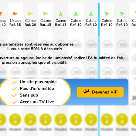
10
Calme
Calme
Calme
Calme
Calme
Calme
Calme
C
km/h
km/h
. 40
Raf. 35
Raf. 20
Raf. 15
Raf. 15
Raf. 10
Raf. 10
Raf. 10
Raf. 10
Ra
s paramètres sont réservés aux abonnés.
0%
50%
50%
50%
50%
50%
50%
50%
50%
Il vous reste 50% à découvrir:
uverture nuageuse, indice de luminosité, indice UV, humidité de l'air,
0%
30%
30%
30%
30%
30%
30%
30%
30%
pression atmosphérique et visibilité.
0%
10%
10%
10%
10%
10%
10%
10%
10%
00
1900
1900
1900
1900
1900
1900
1900
1900
1
Un site plus rapide
Plus d'info météo
Devenez VIP
Sans pub
0%
20%
20%
20%
20%
20%
20%
20%
20%
2
Accès au TV Live
0 lm
1000 lm
1000 lm
1000 lm
1000 lm
1000 lm
1000 lm
1000 lm
1000 lm
10
v
uv
uv
uv
uv
uv
uv
uv
uv
4
4
4
4
4
4
4
4
4
éré
Modéré
Modéré
Modéré
Modéré
Modéré
Modéré
Modéré
Modéré
Mo