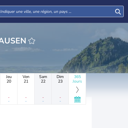
EURE MORSHAUSEN
Jeu
Ven
Sam
Dim
365
20
21
22
23
Jours
-
-
-
-
-
-
-
-