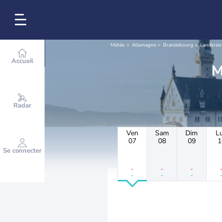
Météo
Allemagne
Brandebourg
Landkreis
Accueil
Radar
Ven
Sam
Dim
L
07
08
09
1
Se connecter
-
-
-
-
-
-