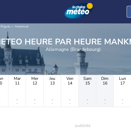
 Prignitz
Mankmuß
METEO HEURE PAR 
Allemagne (Brandebourg)
un
Mar
Mer
Jeu
Ven
Sam
Dim
Lun
0
11
12
13
14
15
16
17
-
-
-
-
-
-
-
-
-
-
-
-
-
-
-
-