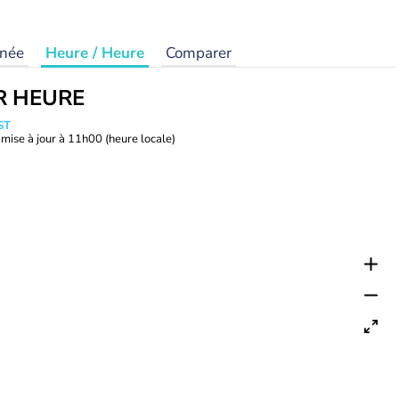
rnée
Heure / Heure
Comparer
R HEURE
ST
mise à jour à
11h00
(heure locale)