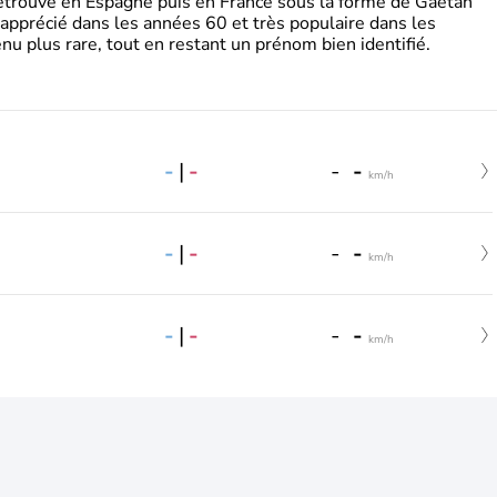
retrouve en Espagne puis en France sous la forme de Gaëtan
 apprécié dans les années 60 et très populaire dans les
nu plus rare, tout en restant un prénom bien identifié.
-
|
-
-
-
km/h
-
|
-
-
-
km/h
-
|
-
-
-
km/h