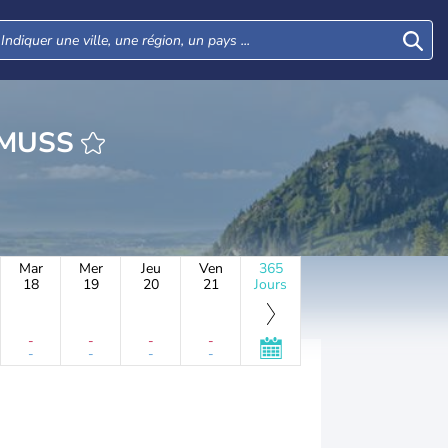
HEURE MANKMUSS
Mar
Mer
Jeu
Ven
365
18
19
20
21
Jours
-
-
-
-
-
-
-
-