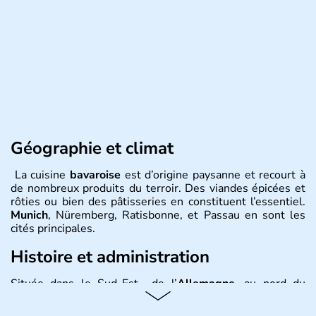
Géographie et climat
La cuisine
bavaroise
est d’origine paysanne et recourt à
de nombreux produits du terroir. Des viandes épicées et
rôties ou bien des pâtisseries en constituent l’essentiel.
Munich
, Nüremberg, Ratisbonne, et Passau en sont les
cités principales.
Histoire et administration
Située dans le Sud-Est de l’
Allemagne
, au nord du
Danube
, la
Bavière
fait partie des seize
Länder
. La
population y est supérieure à 6 millions et parle