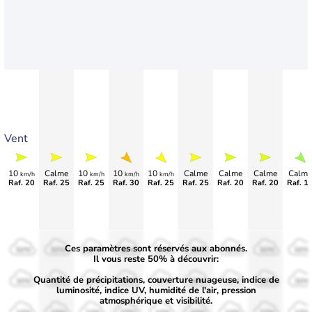
Vent
10
Calme
10
10
10
Calme
Calme
Calme
Calme
km/h
km/h
km/h
km/h
Raf. 20
Raf. 25
Raf. 25
Raf. 30
Raf. 25
Raf. 25
Raf. 20
Raf. 20
Raf. 1
Ces paramètres sont réservés aux abonnés.
50%
50%
50%
50%
50%
50%
50%
50%
50%
Il vous reste 50% à découvrir:
Quantité de précipitations, couverture nuageuse, indice de
30%
30%
30%
30%
30%
30%
30%
30%
30%
luminosité, indice UV, humidité de l'air, pression
atmosphérique et visibilité.