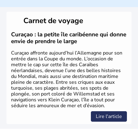
l’allemand, langue officielle, mais aussi le dialecte
local, le
bavarois
. Contrairement au Nord de l’Allemagne,
le sud du pays est largement catholique et plutôt
Carnet de voyage
conservateur.
Curaçao : la petite île caribéenne qui donne
envie de prendre le large
Curaçao affronte aujourd’hui l’Allemagne pour son
entrée dans la Coupe du monde. L’occasion de
mettre le cap sur cette île des Caraïbes
néerlandaises, devenue l’une des belles histoires
du Mondial, mais aussi une destination maritime
pleine de caractère. Entre ses criques aux eaux
turquoise, ses plages abritées, ses spots de
plongée, son port coloré de Willemstad et ses
navigations vers Klein Curaçao, l’île a tout pour
séduire les amoureux de mer et d’évasion.
Lire l'article