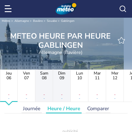
Météo
Allemagne
Bavière
Souabe
Gablingen
METEO HEURE PAR HEURE
GABLINGEN
Allemagne (Bavière)
Jeu
Ven
Sam
Dim
Lun
Mar
Mer
J
06
07
08
09
10
11
12
-
-
-
-
-
-
-
-
-
-
-
-
-
-
Journée
Heure / Heure
Comparer