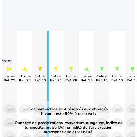
Vent
Calme
10
Calme
Calme
Calme
Calme
Calme
Calme
Calm
km/h
Raf. 25
Raf. 25
Raf. 30
Raf. 25
Raf. 20
Raf. 15
Raf. 10
Raf. 10
Raf. 1
Ces paramètres sont réservés aux abonnés.
50%
50%
50%
50%
50%
50%
50%
50%
50%
Il vous reste 50% à découvrir:
Quantité de précipitations, couverture nuageuse, indice de
30%
30%
30%
30%
30%
30%
30%
30%
30%
luminosité, indice UV, humidité de l'air, pression
atmosphérique et visibilité.