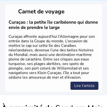
local, le
bavarois
. Contrairement au Nord de l’Allemagne,
le sud du pays est largement catholique et plutôt
Carnet de voyage
conservateur.
Curaçao : la petite île caribéenne qui donne
envie de prendre le large
Curaçao affronte aujourd’hui l’Allemagne pour son
entrée dans la Coupe du monde. L’occasion de
mettre le cap sur cette île des Caraïbes
néerlandaises, devenue l’une des belles histoires
du Mondial, mais aussi une destination maritime
pleine de caractère. Entre ses criques aux eaux
turquoise, ses plages abritées, ses spots de
plongée, son port coloré de Willemstad et ses
navigations vers Klein Curaçao, l’île a tout pour
séduire les amoureux de mer et d’évasion.
Lire l'article