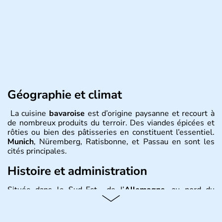
Géographie et climat
La cuisine
bavaroise
est d’origine paysanne et recourt à
de nombreux produits du terroir. Des viandes épicées et
rôties ou bien des pâtisseries en constituent l’essentiel.
Munich
, Nüremberg, Ratisbonne, et Passau en sont les
cités principales.
Histoire et administration
Située dans le Sud-Est de l’
Allemagne
, au nord du
Danube
, la
Bavière
fait partie des seize
Länder
. La
population y est supérieure à 6 millions et parle
l’allemand, langue officielle, mais aussi le dialecte