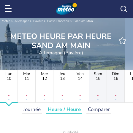
Météo
Allemagne
Bavière
Basse-Franconie
Sand am Main
METEO HEURE PAR HEURE
SAND AM MAIN
Allemagne (Bavière)
Lun
Mar
Mer
Jeu
Ven
Sam
Dim
L
10
11
12
13
14
15
16
-
-
-
-
-
-
-
-
-
-
-
-
-
-
Journée
Heure / Heure
Comparer