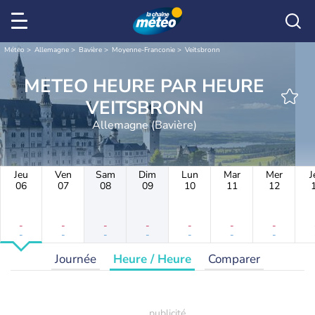
Météo
Allemagne
Bavière
Moyenne-Franconie
Veitsbronn
METEO HEURE PAR HEURE
VEITSBRONN
Allemagne (Bavière)
Jeu
Ven
Sam
Dim
Lun
Mar
Mer
J
06
07
08
09
10
11
12
-
-
-
-
-
-
-
-
-
-
-
-
-
-
Journée
Heure / Heure
Comparer