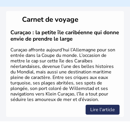
l’allemand, langue officielle, mais aussi le dialecte
local, le
bavarois
. Contrairement au Nord de l’Allemagne,
le sud du pays est largement catholique et plutôt
Carnet de voyage
conservateur.
Curaçao : la petite île caribéenne qui donne
envie de prendre le large
Curaçao affronte aujourd’hui l’Allemagne pour son
entrée dans la Coupe du monde. L’occasion de
mettre le cap sur cette île des Caraïbes
néerlandaises, devenue l’une des belles histoires
du Mondial, mais aussi une destination maritime
pleine de caractère. Entre ses criques aux eaux
turquoise, ses plages abritées, ses spots de
plongée, son port coloré de Willemstad et ses
navigations vers Klein Curaçao, l’île a tout pour
séduire les amoureux de mer et d’évasion.
Lire l'article