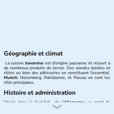
Géographie et climat
La cuisine
bavaroise
est d’origine paysanne et recourt à
de nombreux produits du terroir. Des viandes épicées et
rôties ou bien des pâtisseries en constituent l’essentiel.
Munich
, Nüremberg, Ratisbonne, et Passau en sont les
cités principales.
Histoire et administration
Située dans le Sud-Est de l’
Allemagne
, au nord du
Danube
, la
Bavière
fait partie des seize
Länder
. La
population y est supérieure à 6 millions et parle