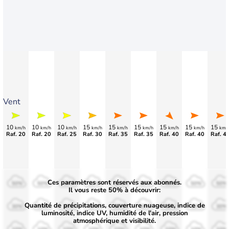
Vent
10
10
10
15
15
15
15
15
15
km/h
km/h
km/h
km/h
km/h
km/h
km/h
km/h
km/
Raf. 20
Raf. 20
Raf. 25
Raf. 30
Raf. 35
Raf. 35
Raf. 40
Raf. 40
Raf. 4
Ces paramètres sont réservés aux abonnés.
50%
50%
50%
50%
50%
50%
50%
50%
50%
Il vous reste 50% à découvrir:
Quantité de précipitations, couverture nuageuse, indice de
30%
30%
30%
30%
30%
30%
30%
30%
30%
luminosité, indice UV, humidité de l'air, pression
atmosphérique et visibilité.