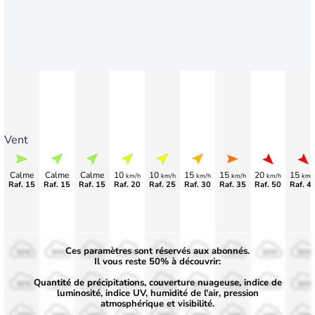
Vent
Calme
Calme
Calme
10
10
15
15
20
15
km/h
km/h
km/h
km/h
km/h
km/
Raf. 15
Raf. 15
Raf. 15
Raf. 20
Raf. 25
Raf. 30
Raf. 35
Raf. 50
Raf. 4
Ces paramètres sont réservés aux abonnés.
50%
50%
50%
50%
50%
50%
50%
50%
50%
Il vous reste 50% à découvrir:
Quantité de précipitations, couverture nuageuse, indice de
30%
30%
30%
30%
30%
30%
30%
30%
30%
luminosité, indice UV, humidité de l'air, pression
atmosphérique et visibilité.