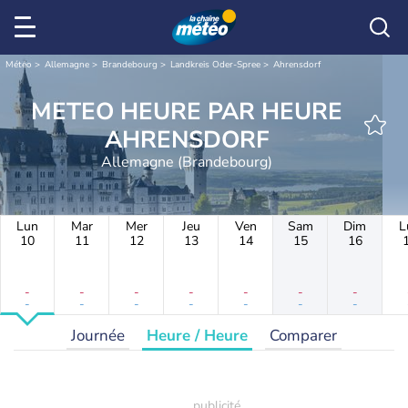
Météo
Allemagne
Brandebourg
Landkreis Oder-Spree
Ahrensdorf
METEO HEURE PAR HEURE
AHRENSDORF
Allemagne (Brandebourg)
Lun
Mar
Mer
Jeu
Ven
Sam
Dim
L
10
11
12
13
14
15
16
-
-
-
-
-
-
-
-
-
-
-
-
-
-
Journée
Heure / Heure
Comparer