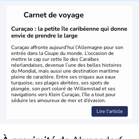
L'Allemagne est constituée de seize régions appelées
Länder, comme la Rhénanie, la Sarre ou la Saxe,
Carnet de voyage
lesquelles bénéficient d'une grande autonomie. Le pays
peut se targuer de grands noms qu'il a vu naître dans tous
les domaines, des arts à la politique en passant par la
Curaçao : la petite île caribéenne qui donne
philosophie. Hertz, Gutenberg, Heidegger, Thomas Mann,
envie de prendre le large
Herman Hesse ou bien Hegel en font partie.
Curaçao affronte aujourd’hui l’Allemagne pour son
entrée dans la Coupe du monde. L’occasion de
mettre le cap sur cette île des Caraïbes
néerlandaises, devenue l’une des belles histoires
du Mondial, mais aussi une destination maritime
pleine de caractère. Entre ses criques aux eaux
turquoise, ses plages abritées, ses spots de
plongée, son port coloré de Willemstad et ses
navigations vers Klein Curaçao, l’île a tout pour
séduire les amoureux de mer et d’évasion.
Lire l'article