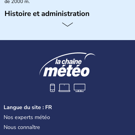
de 2000 m.
Histoire et administration
La Principauté d'Andorre est située dans les Pyrénées
entre la France et l'Espagne, sans accès à la mer. Son
existence remonte au règne de Charlemagne. Il est placé
sous l'influence de l'évêque catalan d'Urgell et du chef de
l'Etat français. Andorre et ses habitants les Andorrans (un
peu plus de 80 000 personnes) se consacrent
essentiellement à l'agriculture et à l'élevage.
Langue du site : FR
Nos experts météo
Nous connaître