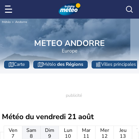
Météo
Andorre
METEO ANDORRE
Europe
Carte
Météo
des Régions
Villes principales
Météo du
vendredi 21 août
Ven
Sam
Dim
Lun
Mar
Mer
Jeu
7
8
9
10
11
12
13