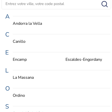
A
Andorra la Vella
C
Canillo
E
Encamp
Escaldes-Engordany
L
La Massana
O
Ordino
S