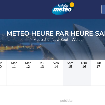
METEO HEURE PAR 
Australie (New South Wales)
un
Mar
Mer
Jeu
Ven
Sam
Dim
Lun
0
11
12
13
14
15
16
17
-
-
-
-
-
-
-
-
-
-
-
-
-
-
-
-