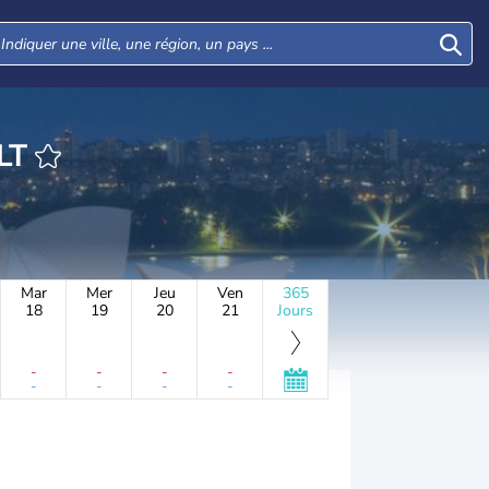
HEURE SALT
Mar
Mer
Jeu
Ven
365
18
19
20
21
Jours
-
-
-
-
-
-
-
-