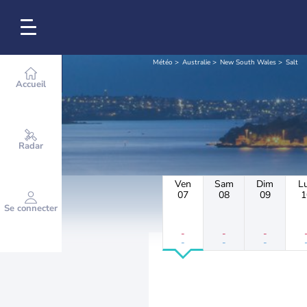
Météo
Australie
New South Wales
Salt
Accueil
Radar
Ven
Sam
Dim
L
07
08
09
1
Se connecter
-
-
-
-
-
-