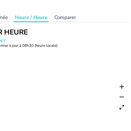
rnée
Heure / Heure
Comparer
R HEURE
PET
mise à jour à
08h30
(heure locale)