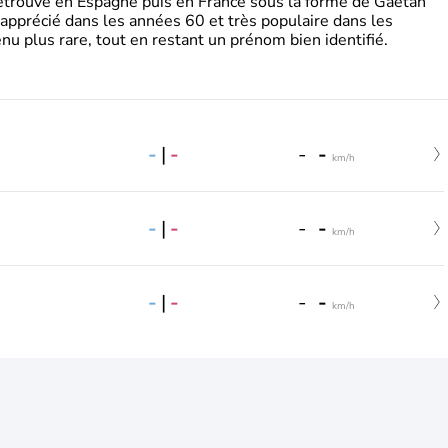
retrouve en Espagne puis en France sous la forme de Gaëtan
 apprécié dans les années 60 et très populaire dans les
nu plus rare, tout en restant un prénom bien identifié.
-
|
-
-
-
km/h
-
|
-
-
-
km/h
-
|
-
-
-
km/h