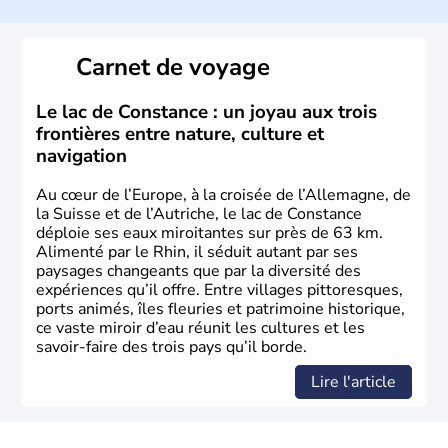
Histoire et administration
Peuplée durant l'Antiquité par les Celtes, l'Autriche
Carnet de voyage
compte aujourd'hui plus de 8 millions d'habitants.
L'Autriche a donné naissance à de nombreux artistes :
Mozart, Schubert, le psychanalyste Freud, Romy
Le lac de Constance : un joyau aux trois
Schneider, Arnold Schwarzenegger, Anton Bruckner,
frontières entre nature, culture et
Gustav Mahler font partie des Autrichiens les plus
navigation
marquants de ces dernières décennies.
Au cœur de l’Europe, à la croisée de l’Allemagne, de
la Suisse et de l’Autriche, le lac de Constance
déploie ses eaux miroitantes sur près de 63 km.
Alimenté par le Rhin, il séduit autant par ses
paysages changeants que par la diversité des
expériences qu’il offre. Entre villages pittoresques,
ports animés, îles fleuries et patrimoine historique,
ce vaste miroir d’eau réunit les cultures et les
savoir-faire des trois pays qu’il borde.
Lire l'article