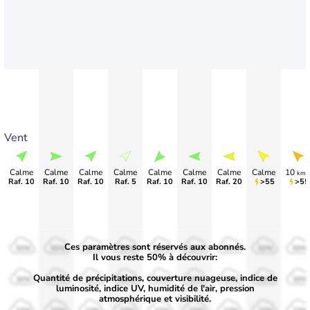
Vent
Calme
Calme
Calme
Calme
Calme
Calme
Calme
Calme
10
km/
Raf. 10
Raf. 10
Raf. 10
Raf. 5
Raf. 10
Raf. 10
Raf. 20
>55
>55
Ces paramètres sont réservés aux abonnés.
50%
50%
50%
50%
50%
50%
50%
50%
50%
Il vous reste 50% à découvrir:
Quantité de précipitations, couverture nuageuse, indice de
30%
30%
30%
30%
30%
30%
30%
30%
30%
luminosité, indice UV, humidité de l'air, pression
atmosphérique et visibilité.