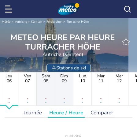
Météo
Autriche
Kärnten
Feldkirchen
Turracher Höhe
METEO HEURE PAR HEURE
TURRACHER HÖHE
Autriche (Kärnten)
Stations de ski
Jeu
Ven
Sam
Dim
Lun
Mar
Mer
J
06
07
08
09
10
11
12
-
-
-
-
-
-
-
-
-
-
-
-
-
-
Journée
Heure / Heure
Comparer