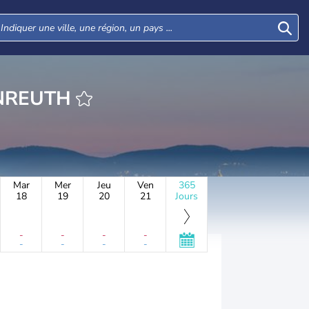
URE STOPFENREUTH
Mar
Mer
Jeu
Ven
365
18
19
20
21
Jours
-
-
-
-
-
-
-
-