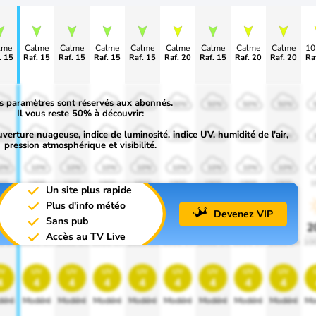
lme
Calme
Calme
Calme
Calme
Calme
Calme
Calme
Calme
1
. 15
Raf. 15
Raf. 15
Raf. 15
Raf. 15
Raf. 20
Raf. 15
Raf. 20
Raf. 20
Ra
s paramètres sont réservés aux abonnés.
0%
50%
50%
50%
50%
50%
50%
50%
50%
Il vous reste 50% à découvrir:
uverture nuageuse, indice de luminosité, indice UV, humidité de l'air,
0%
30%
30%
30%
30%
30%
30%
30%
30%
pression atmosphérique et visibilité.
0%
10%
10%
10%
10%
10%
10%
10%
10%
00
1900
1900
1900
1900
1900
1900
1900
1900
1
Un site plus rapide
Plus d'info météo
Devenez VIP
Sans pub
0%
20%
20%
20%
20%
20%
20%
20%
20%
2
Accès au TV Live
0 lm
1000 lm
1000 lm
1000 lm
1000 lm
1000 lm
1000 lm
1000 lm
1000 lm
10
v
uv
uv
uv
uv
uv
uv
uv
uv
4
4
4
4
4
4
4
4
4
éré
Modéré
Modéré
Modéré
Modéré
Modéré
Modéré
Modéré
Modéré
Mo