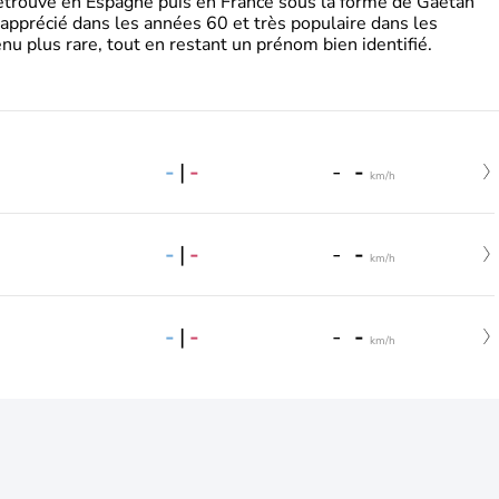
retrouve en Espagne puis en France sous la forme de Gaëtan
 apprécié dans les années 60 et très populaire dans les
nu plus rare, tout en restant un prénom bien identifié.
-
|
-
-
-
km/h
-
|
-
-
-
km/h
-
|
-
-
-
km/h