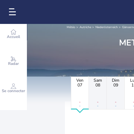
Météo
Autriche
Niederösterreich
Gänsern
Accueil
Radar
Ven
Sam
Dim
L
07
08
09
1
Se connecter
-
-
-
-
-
-