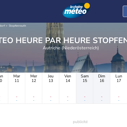
dorf
Stopfenreuth
METEO HEURE PAR HE
Autriche (Niederösterreich)
un
Mar
Mer
Jeu
Ven
Sam
Dim
Lun
0
11
12
13
14
15
16
17
-
-
-
-
-
-
-
-
-
-
-
-
-
-
-
-