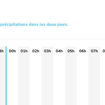
précipitations dans les deux jours.
3h
00h
01h
02h
03h
04h
05h
06h
07h
0