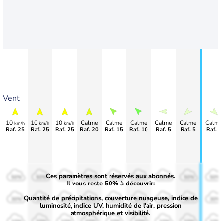
Vent
10
10
10
Calme
Calme
Calme
Calme
Calme
Calm
km/h
km/h
km/h
Raf. 25
Raf. 25
Raf. 25
Raf. 20
Raf. 15
Raf. 10
Raf. 5
Raf. 5
Raf. 
Ces paramètres sont réservés aux abonnés.
50%
50%
50%
50%
50%
50%
50%
50%
50%
Il vous reste 50% à découvrir:
Quantité de précipitations, couverture nuageuse, indice de
30%
30%
30%
30%
30%
30%
30%
30%
30%
luminosité, indice UV, humidité de l'air, pression
atmosphérique et visibilité.