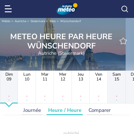
Météo
Autriche
Steiermark
Weiz
Wünschendorf
METEO HEURE PAR HEURE
WÜNSCHENDORF
Autriche (Steiermark)
Dim
Lun
Mar
Mer
Jeu
Ven
Sam
D
09
10
11
12
13
14
15
-
-
-
-
-
-
-
-
-
-
-
-
-
-
Journée
Heure / Heure
Comparer