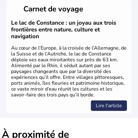
Peuplée durant l'Antiquité par les Celtes, l'Autriche
Carnet de voyage
compte aujourd'hui plus de 8 millions d'habitants.
L'Autriche a donné naissance à de nombreux artistes :
Mozart, Schubert, le psychanalyste Freud, Romy
Le lac de Constance : un joyau aux trois
Schneider, Arnold Schwarzenegger, Anton Bruckner,
frontières entre nature, culture et
Gustav Mahler font partie des Autrichiens les plus
navigation
marquants de ces dernières décennies.
Au cœur de l’Europe, à la croisée de l’Allemagne, de
la Suisse et de l’Autriche, le lac de Constance
déploie ses eaux miroitantes sur près de 63 km.
Alimenté par le Rhin, il séduit autant par ses
paysages changeants que par la diversité des
expériences qu’il offre. Entre villages pittoresques,
ports animés, îles fleuries et patrimoine historique,
ce vaste miroir d’eau réunit les cultures et les
savoir-faire des trois pays qu’il borde.
Lire l'article
À proximité de