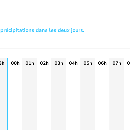
précipitations dans les deux jours.
3h
00h
01h
02h
03h
04h
05h
06h
07h
0