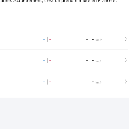
latine. Actuellement, c’est un prénom mixte en France et
-
|
-
-
-
km/h
-
|
-
-
-
km/h
-
|
-
-
-
km/h