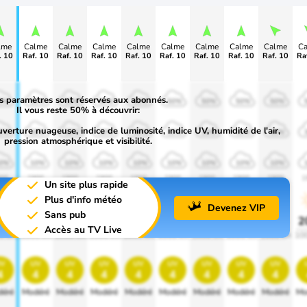
lme
Calme
Calme
Calme
Calme
Calme
Calme
Calme
Calme
C
. 10
Raf. 10
Raf. 10
Raf. 10
Raf. 10
Raf. 10
Raf. 10
Raf. 10
Raf. 10
Ra
s paramètres sont réservés aux abonnés.
0%
50%
50%
50%
50%
50%
50%
50%
50%
Il vous reste 50% à découvrir:
uverture nuageuse, indice de luminosité, indice UV, humidité de l'air,
0%
30%
30%
30%
30%
30%
30%
30%
30%
pression atmosphérique et visibilité.
0%
10%
10%
10%
10%
10%
10%
10%
10%
00
1900
1900
1900
1900
1900
1900
1900
1900
1
Un site plus rapide
Plus d'info météo
Devenez VIP
Sans pub
0%
20%
20%
20%
20%
20%
20%
20%
20%
2
Accès au TV Live
0 lm
1000 lm
1000 lm
1000 lm
1000 lm
1000 lm
1000 lm
1000 lm
1000 lm
10
v
uv
uv
uv
uv
uv
uv
uv
uv
4
4
4
4
4
4
4
4
4
éré
Modéré
Modéré
Modéré
Modéré
Modéré
Modéré
Modéré
Modéré
Mo