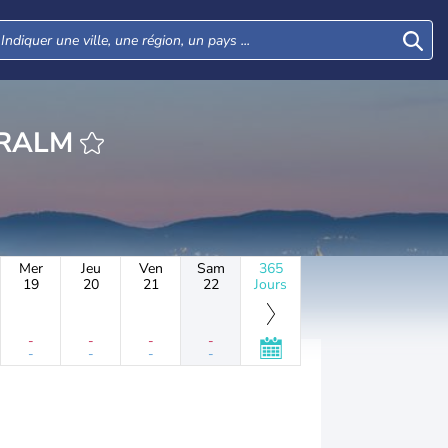
EURE NIEDERALM
Mer
Jeu
Ven
Sam
365
19
20
21
22
Jours
-
-
-
-
-
-
-
-