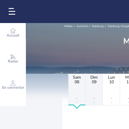
Météo
Autriche
Salzburg
Salzburg-Umge
Accueil
Radar
Sam
Dim
Lun
M
08
09
10
1
Se connecter
-
-
-
-
-
-