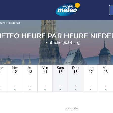
bung
Niederalm
METEO HEURE PAR H
Autriche (Salzburg)
ar
Mer
Jeu
Ven
Sam
Dim
Lun
Mar
1
12
13
14
15
16
17
18
-
-
-
-
-
-
-
-
-
-
-
-
-
-
-
-