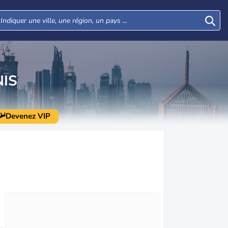
IS
Devenez VIP
Mer
Jeu
Ven
Sam