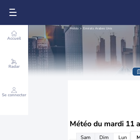
Météo
Emirats Arabes Unis
Accueil
Radar
Se connecter
Météo du
mardi 11 
Sam
Dim
Lun
M