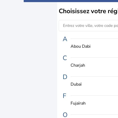
Choisissez
votre rég
A
Abou Dabi
C
Charjah
D
Dubaï
F
Fujaïrah
O