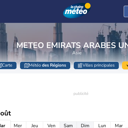
METEO EMIRATS ARABES UN
Asie
Carte
Météo
des Régions
Villes principales
août
ar
Mer
Jeu
Ven
Sam
Dim
Lun
Mar