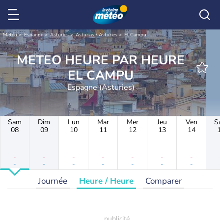
Météo
Espagne
Asturies
Asturias / Asturies
El Campu
METEO HEURE PAR HEURE
EL CAMPU
Espagne (Asturies)
Sam
Dim
Lun
Mar
Mer
Jeu
Ven
S
08
09
10
11
12
13
14
-
-
-
-
-
-
-
-
-
-
-
-
-
-
Journée
Heure / Heure
Comparer