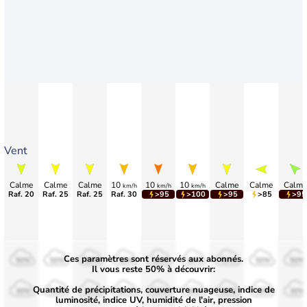
Vent
Calme
Calme
Calme
10
10
10
Calme
Calme
Calme
km/h
km/h
km/h
Raf. 20
Raf. 25
Raf. 25
Raf. 30
>95
>100
>95
>85
>95
Ces paramètres sont réservés aux abonnés.
50%
50%
50%
50%
50%
50%
50%
50%
50%
Il vous reste 50% à découvrir:
Quantité de précipitations, couverture nuageuse, indice de
30%
30%
30%
30%
30%
30%
30%
30%
30%
luminosité, indice UV, humidité de l'air, pression