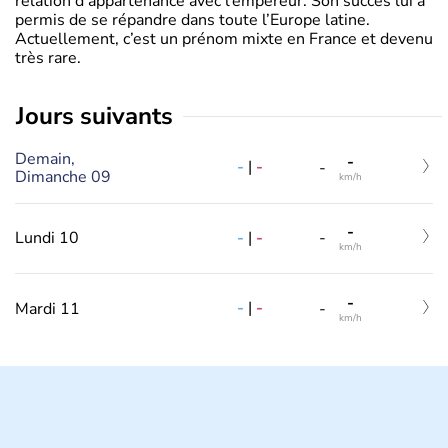
relation d’appartenance avec l’empereur. Son succès lui a
permis de se répandre dans toute l’Europe latine.
Actuellement, c’est un prénom mixte en France et devenu
très rare.
jours suivants
Demain,
-
-
|
-
-
Dimanche 09
km/h
-
-
|
-
Lundi 10
-
km/h
-
-
|
-
Mardi 11
-
km/h