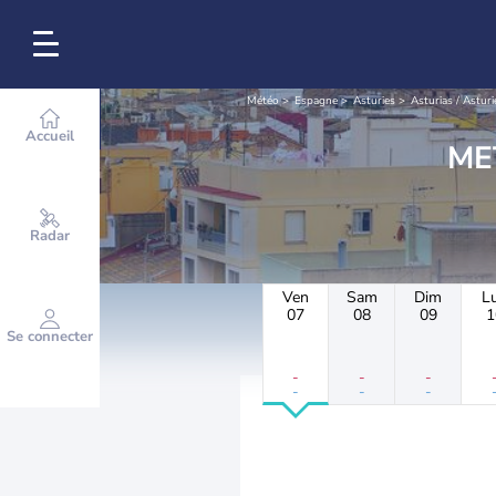
Météo
Espagne
Asturies
Asturias / Asturi
Accueil
Radar
Ven
Sam
Dim
L
07
08
09
1
Se connecter
-
-
-
-
-
-