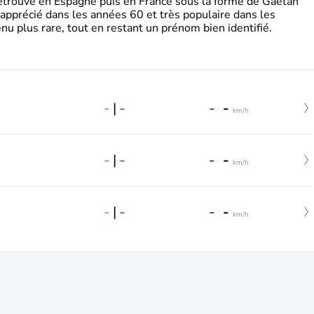
retrouve en Espagne puis en France sous la forme de Gaëtan
 apprécié dans les années 60 et très populaire dans les
nu plus rare, tout en restant un prénom bien identifié.
-
|
-
-
-
km/h
-
|
-
-
-
km/h
-
|
-
-
-
km/h