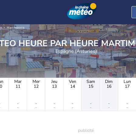
es
Martimporra
METEO HEURE PAR H
Espagne (Asturies)
un
Mar
Mer
Jeu
Ven
Sam
Dim
Lun
0
11
12
13
14
15
16
17
-
-
-
-
-
-
-
-
-
-
-
-
-
-
-
-