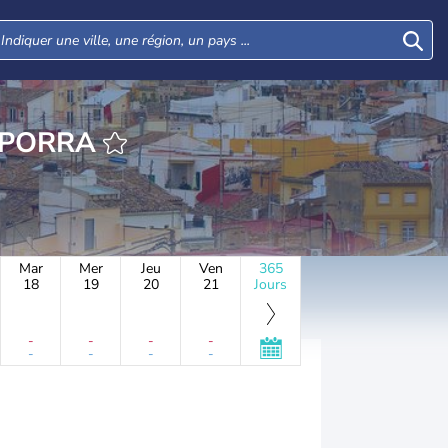
EURE MARTIMPORRA
Mar
Mer
Jeu
Ven
365
18
19
20
21
Jours
-
-
-
-
-
-
-
-