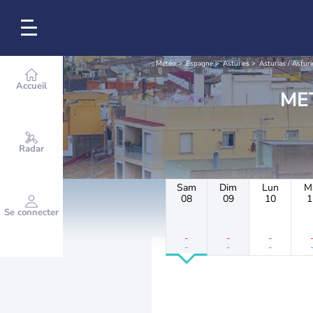
Météo
Espagne
Asturies
Asturias / Asturi
Accueil
Radar
Sam
Dim
Lun
M
08
09
10
1
Se connecter
-
-
-
-
-
-