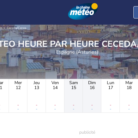
es
Ceceda/Cecea
METEO HEURE PAR HE
Espagne (Asturies)
ar
Mer
Jeu
Ven
Sam
Dim
Lun
Mar
1
12
13
14
15
16
17
18
-
-
-
-
-
-
-
-
-
-
-
-
-
-
-
-