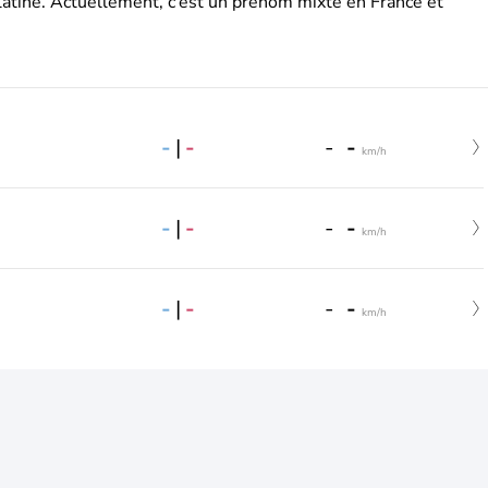
latine. Actuellement, c’est un prénom mixte en France et
-
|
-
-
-
km/h
-
|
-
-
-
km/h
-
|
-
-
-
km/h