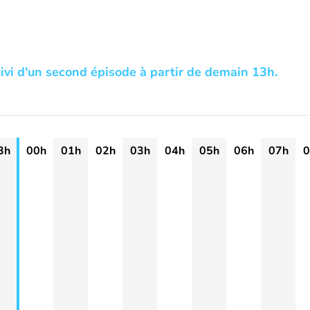
uivi d'un second épisode à partir de demain 13h.
3h
00h
01h
02h
03h
04h
05h
06h
07h
0