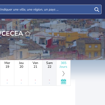
URE CECEDA/CECEA
Mer
Jeu
Ven
Sam
365
19
20
21
22
Jours
-
-
-
-
-
-
-
-