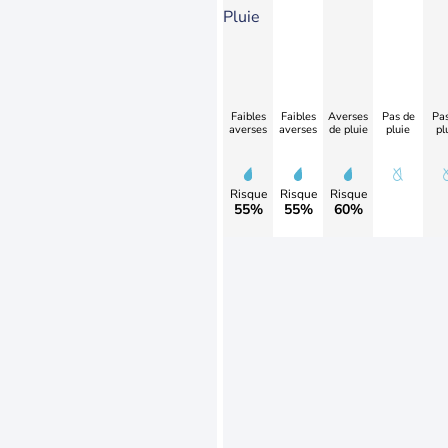
Pluie
Faibles
Faibles
Averses
Pas de
Pas
averses
averses
de pluie
pluie
pl
Risque
Risque
Risque
55%
55%
60%