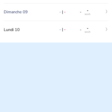
-
-
|
-
Dimanche 09
-
km/h
-
-
|
-
Lundi 10
-
km/h