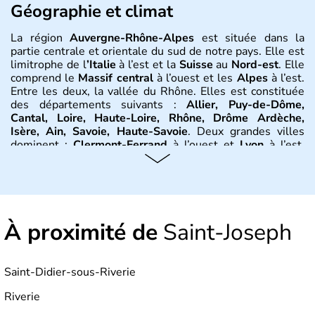
Géographie et climat
La région
Auvergne-Rhône-Alpes
est située dans la
partie centrale et orientale du sud de notre pays. Elle est
limitrophe de l
’Italie
à l’est et la
Suisse
au
Nord-est
. Elle
comprend le
Massif central
à l’ouest et les
Alpes
à l’est.
Entre les deux, la vallée du Rhône. Elles est constituée
des départements suivants :
Allier, Puy-de-Dôme,
Cantal, Loire, Haute-Loire, Rhône, Drôme Ardèche,
Isère, Ain, Savoie, Haute-Savoie
. Deux grandes villes
dominent :
Clermont-Ferrand
à l’ouest et
Lyon
à l’est.
D’autres villes ont une réelle importance dans la région
dans le maintien du tissu économique :
Vichy, Aurillac,
Moulins, Grenoble, Roanne, Chambéry, Annecy
par
exemple. La région est bordée au Nord-Est par le climat
continental, au Nord-Ouest par le climat océanique, au
À proximité de
Sud-Est par le climat méditerranéen.
Saint-Joseph
Histoire et administration
Saint-Didier-sous-Riverie
L'
Auvergne
doit son nom au peuple gaulois des
Arvernes
.
Vercingétorix
bat
Jules César
en 52 av. J.-C.
Riverie
lors de la
bataille de Gergovie
, près de
Clermont-