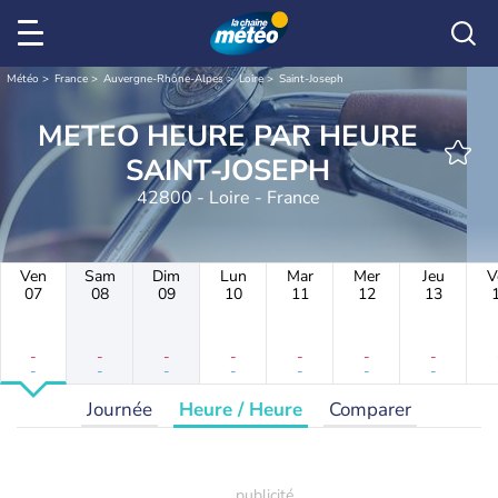
Météo
France
Auvergne-Rhône-Alpes
Loire
Saint-Joseph
METEO HEURE PAR HEURE
SAINT-JOSEPH
42800 - Loire - France
Ven
Sam
Dim
Lun
Mar
Mer
Jeu
V
07
08
09
10
11
12
13
-
-
-
-
-
-
-
-
-
-
-
-
-
-
Journée
Heure / Heure
Comparer