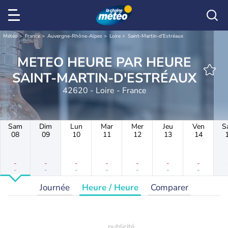
Météo
France
Auvergne-Rhône-Alpes
Loire
Saint-Martin-d'Estréaux
METEO HEURE PAR HEURE
SAINT-MARTIN-D'ESTRÉAUX
42620 - Loire - France
Sam
Dim
Lun
Mar
Mer
Jeu
Ven
S
08
09
10
11
12
13
14
-
-
-
-
-
-
-
-
-
-
-
-
-
-
Journée
Heure / Heure
Comparer