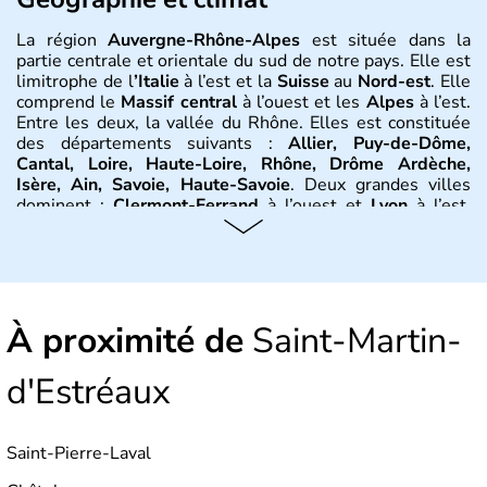
La région
Auvergne-Rhône-Alpes
est située dans la
partie centrale et orientale du sud de notre pays. Elle est
limitrophe de l
’Italie
à l’est et la
Suisse
au
Nord-est
. Elle
comprend le
Massif central
à l’ouest et les
Alpes
à l’est.
Entre les deux, la vallée du Rhône. Elles est constituée
des départements suivants :
Allier, Puy-de-Dôme,
Cantal, Loire, Haute-Loire, Rhône, Drôme Ardèche,
Isère, Ain, Savoie, Haute-Savoie
. Deux grandes villes
dominent :
Clermont-Ferrand
à l’ouest et
Lyon
à l’est.
D’autres villes ont une réelle importance dans la région
dans le maintien du tissu économique :
Vichy, Aurillac,
Moulins, Grenoble, Roanne, Chambéry, Annecy
par
exemple. La région est bordée au Nord-Est par le climat
continental, au Nord-Ouest par le climat océanique, au
À proximité de
Sud-Est par le climat méditerranéen.
Saint-Martin-
Histoire et administration
d'Estréaux
L'
Auvergne
doit son nom au peuple gaulois des
Arvernes
.
Vercingétorix
bat
Jules César
en 52 av. J.-C.
Saint-Pierre-Laval
lors de la
bataille de Gergovie
, près de
Clermont-
Ferrand
.
Jules César
conquiert la
Gaule
entre 58 et 52