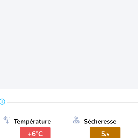
Température
Sécheresse
+6°C
5
/5