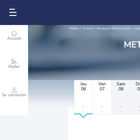
Météo
France
Auvergne-Rhône-Alpes
Loi
Accueil
Radar
Jeu
Ven
Sam
D
06
07
08
0
Se connecter
-
-
-
-
-
-