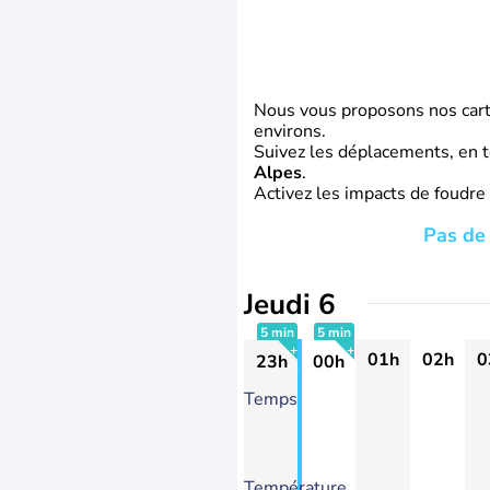
Nous vous proposons nos carte
environs.
Suivez les déplacements, en t
Alpes
.
Activez les impacts de foudre
Pas de 
Jeudi 6
5 min
5 min
01h
02h
0
23h
00h
+
+
Temps
Température