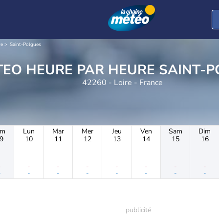
re
Saint-Polgues
METEO HEURE PAR HE
42260 - Loire - France
im
Lun
Mar
Mer
Jeu
Ven
Sam
Dim
9
10
11
12
13
14
15
16
-
-
-
-
-
-
-
-
-
-
-
-
-
-
-
-