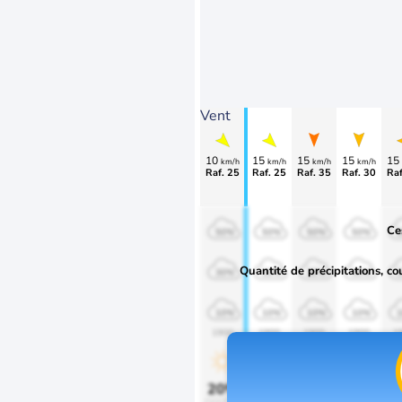
Vent
10
15
15
15
15
km/h
km/h
km/h
km/h
Raf. 25
Raf. 25
Raf. 35
Raf. 30
Raf
Ce
50%
50%
50%
50%
Quantité de précipitations, co
30%
30%
30%
30%
10%
10%
10%
10%
1900
1900
1900
1900
1
20%
20%
20%
20%
2