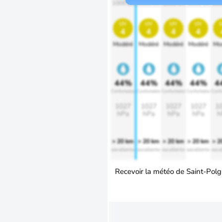
1000 lm
1000 lm
1000 lm
1000 lm
100
uv
uv
uv
uv
4
4
4
4
Modéré
Modéré
Modéré
Modéré
Mo
44%
44%
44%
44%
4
Confortable
Confortable
Confortable
Confortable
Confo
1027
1027
1027
1027
1
hPa
hPa
hPa
hPa
h
> 20 km
> 20 km
> 20 km
> 20 km
> 2
excellente
excellente
excellente
excellente
exce
Recevoir la météo de Saint-Polg