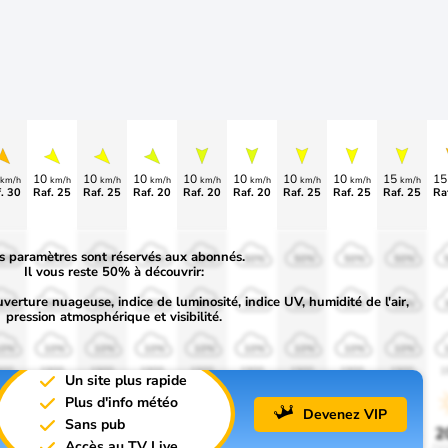
10
10
10
10
10
10
10
15
1
km/h
km/h
km/h
km/h
km/h
km/h
km/h
km/h
km/h
. 30
Raf. 25
Raf. 25
Raf. 20
Raf. 20
Raf. 20
Raf. 25
Raf. 25
Raf. 25
Ra
s paramètres sont réservés aux abonnés.
50%
50%
50%
50%
50%
50%
50%
50%
50%
Il vous reste 50% à découvrir:
uverture nuageuse, indice de luminosité, indice UV, humidité de l'air,
30%
30%
30%
30%
30%
30%
30%
30%
30%
pression atmosphérique et visibilité.
10%
10%
10%
10%
10%
10%
10%
10%
10%
900
1900
1900
1900
1900
1900
1900
1900
1900
1
Un site plus rapide
Plus d'info météo
Devenez VIP
Sans pub
0%
20%
20%
20%
20%
20%
20%
20%
20%
2
Accès au TV Live