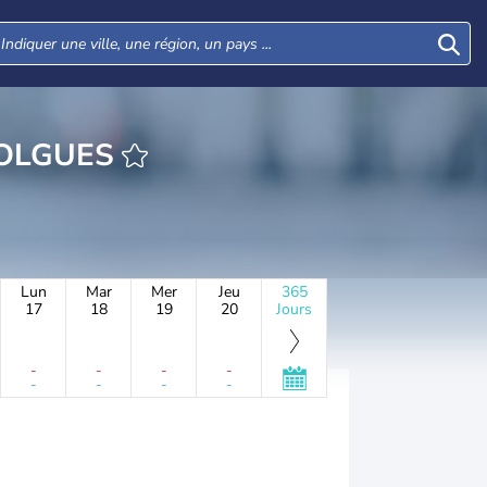
URE SAINT-POLGUES
Lun
Mar
Mer
Jeu
365
17
18
19
20
Jours
-
-
-
-
-
-
-
-