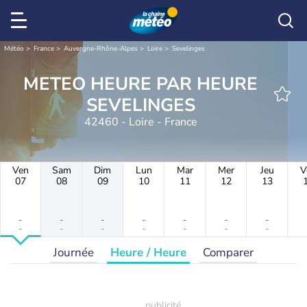
Météo
France
Auvergne-Rhône-Alpes
Loire
Sevelinges
METEO HEURE PAR HEURE
SEVELINGES
42460 - Loire - France
Ven
Sam
Dim
Lun
Mar
Mer
Jeu
V
07
08
09
10
11
12
13
-
-
-
-
-
-
-
-
-
-
-
-
-
-
Journée
Heure / Heure
Comparer