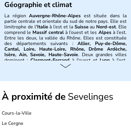
Géographie et climat
La région
Auvergne-Rhône-Alpes
est située dans la
partie centrale et orientale du sud de notre pays. Elle est
limitrophe de l
’Italie
à l’est et la
Suisse
au
Nord-est
. Elle
comprend le
Massif central
à l’ouest et les
Alpes
à l’est.
Entre les deux, la vallée du Rhône. Elles est constituée
des départements suivants :
Allier, Puy-de-Dôme,
Cantal, Loire, Haute-Loire, Rhône, Drôme Ardèche,
Isère, Ain, Savoie, Haute-Savoie
. Deux grandes villes
dominent :
Clermont-Ferrand
à l’ouest et
Lyon
à l’est.
D’autres villes ont une réelle importance dans la région
dans le maintien du tissu économique :
Vichy, Aurillac,
Moulins, Grenoble, Roanne, Chambéry, Annecy
par
exemple. La région est bordée au Nord-Est par le climat
continental, au Nord-Ouest par le climat océanique, au
À proximité de
Sud-Est par le climat méditerranéen.
Sevelinges
Histoire et administration
Cours-la-Ville
L'
Auvergne
doit son nom au peuple gaulois des
Arvernes
.
Vercingétorix
bat
Jules César
en 52 av. J.-C.
Le Cergne
lors de la
bataille de Gergovie
, près de
Clermont-