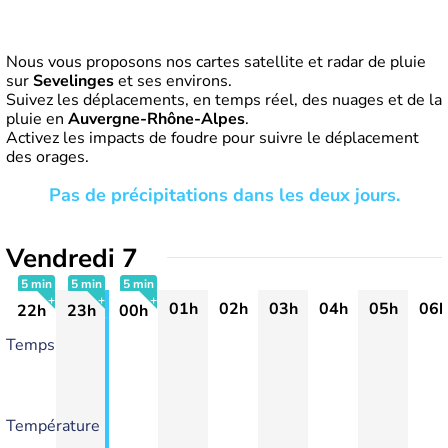
Nous vous proposons nos cartes satellite et radar de pluie
sur
Sevelinges
et ses environs.
Suivez les déplacements, en temps réel, des nuages et de la
pluie en
Auvergne-Rhône-Alpes
.
Activez les impacts de foudre pour suivre le déplacement
des orages.
Pas de précipitations dans les deux jours.
Vendredi 7
5 min
5 min
5 min
01h
02h
03h
04h
05h
06h
22h
23h
00h
+
+
+
Temps
Température