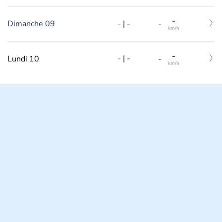
-
-
|
-
Dimanche 09
-
km/h
-
-
|
-
Lundi 10
-
km/h