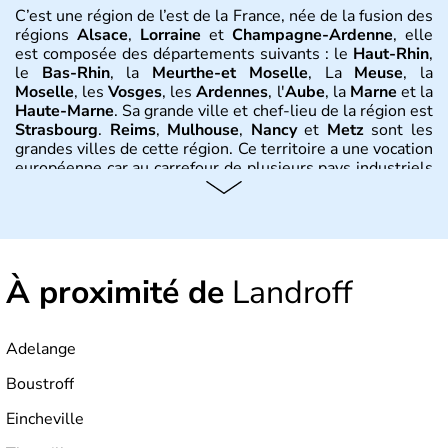
C’est une région de l’est de la France, née de la fusion des
régions
Alsace
,
Lorraine
et
Champagne-Ardenne
, elle
est composée des départements suivants : le
Haut-Rhin
,
le
Bas-Rhin
, la
Meurthe-et Moselle
, La
Meuse
, la
Moselle
, les
Vosges
, les
Ardennes
, l'
Aube
, la
Marne
et la
Haute-Marne
. Sa grande ville et chef-lieu de la région est
Strasbourg
.
Reims
,
Mulhouse
,
Nancy
et
Metz
sont les
grandes villes de cette région. Ce territoire a une vocation
européenne car au carrefour de plusieurs pays industriels
comme la Belgique, le
Luxembourg
, l
’Allemagne
. Le
Rhin
en est la colonne vertébrale et l’axe majeur des
échanges économiques. Le climat y est très variable :
d’influence océanique en
Champagne
, continentale en
Lorraine et Alsace et plus précisément montagnarde pour
À proximité de
les
Vosges
.
Landroff
Histoire et administration
Adelange
La région provient de la fusion des anciennes régions
qu’étaient l’
Alsace
, la
Champagne-Ardenne
et la
Boustroff
Lorraine
et est officiellement créée au 1er janvier 2016.
Son économie est portée par les échanges commerciaux
Eincheville
avec les régions et pays avoisinants, mais aussi par ses