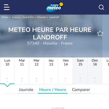
Météo
France
Grand Est
Moselle
Landroff
METEO HEURE PAR HEURE
LANDROFF
57340 - Moselle - France
Lun
Mar
Mer
Jeu
Ven
Sam
Dim
L
10
11
12
13
14
15
16
-
-
-
-
-
-
-
-
-
-
-
-
-
-
Journée
Heure / Heure
Comparer