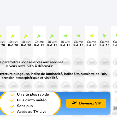
10
10
Calme
10
10
Calme
Calme
Calme
Ca
km/h
km/h
km/h
km/h
km/h
. 20
Raf. 20
Raf. 20
Raf. 15
Raf. 15
Raf. 15
Raf. 15
Raf. 20
Raf. 15
Raf
s paramètres sont réservés aux abonnés.
0%
50%
50%
50%
50%
50%
50%
50%
50%
Il vous reste 50% à découvrir:
uverture nuageuse, indice de luminosité, indice UV, humidité de l'air,
0%
30%
30%
30%
30%
30%
30%
30%
30%
pression atmosphérique et visibilité.
0%
10%
10%
10%
10%
10%
10%
10%
10%
00
1900
1900
1900
1900
1900
1900
1900
1900
1
Un site plus rapide
Plus d'info météo
Devenez VIP
Sans pub
0%
20%
20%
20%
20%
20%
20%
20%
20%
2
Accès au TV Live
0 lm
1000 lm
1000 lm
1000 lm
1000 lm
1000 lm
1000 lm
1000 lm
1000 lm
100