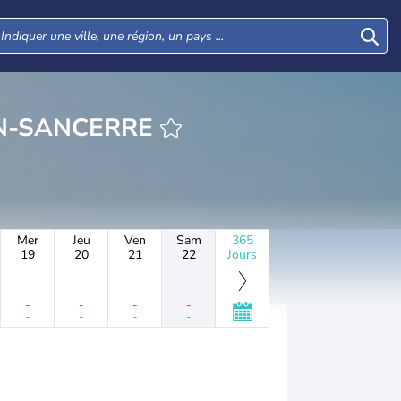
CRÉZANCY-EN-SANCERRE
Mer
Jeu
Ven
Sam
365
19
20
21
22
Jours
-
-
-
-
-
-
-
-