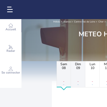
Météo
France
Centre-Val de Loire
Cher
Accueil
Radar
Sam
Dim
Lun
M
08
09
10
1
Se connecter
-
-
-
-
-
-