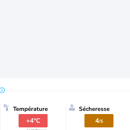
Température
Sécheresse
+4°C
4
/5