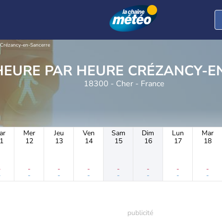
Crézancy-en-Sancerre
METEO HEURE PAR HEURE 
18300 - Cher - France
ar
Mer
Jeu
Ven
Sam
Dim
Lun
Mar
1
12
13
14
15
16
17
18
-
-
-
-
-
-
-
-
-
-
-
-
-
-
-
-