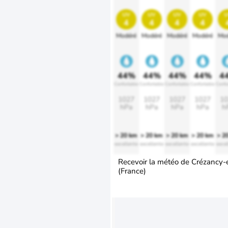
uv
uv
uv
uv
u
4
4
4
4
Modéré
Modéré
Modéré
Modéré
Mod
44%
44%
44%
44%
4
Confortable
Confortable
Confortable
Confortable
Confo
1027
1027
1027
1027
10
hPa
hPa
hPa
hPa
h
> 20 km
> 20 km
> 20 km
> 20 km
> 2
excellente
excellente
excellente
excellente
excel
Recevoir la météo de Crézancy-
(France)