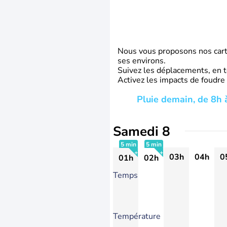
Nous vous proposons nos carte
ses environs.
Suivez les déplacements, en t
Activez les impacts de foudre
Pluie demain, de 8h à
Samedi 8
5 min
5 min
03h
04h
0
01h
02h
+
+
Temps
Température