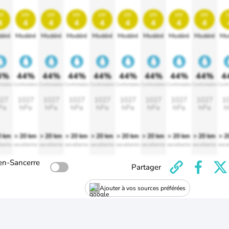
v
uv
uv
uv
uv
uv
uv
uv
uv
4
4
4
4
4
4
4
4
4
éré
Modéré
Modéré
Modéré
Modéré
Modéré
Modéré
Modéré
Modéré
Mo
4%
44%
44%
44%
44%
44%
44%
44%
44%
4
rtable
Confortable
Confortable
Confortable
Confortable
Confortable
Confortable
Confortable
Confortable
Confo
27
1027
1027
1027
1027
1027
1027
1027
1027
1
Pa
hPa
hPa
hPa
hPa
hPa
hPa
hPa
hPa
h
0 km
> 20 km
> 20 km
> 20 km
> 20 km
> 20 km
> 20 km
> 20 km
> 20 km
> 2
lente
excellente
excellente
excellente
excellente
excellente
excellente
excellente
excellente
exce
en-Sancerre
Partager
Ajouter à vos sources préférées