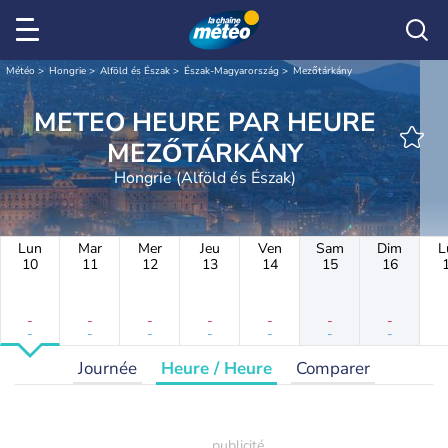
Météo
Hongrie
Alföld és Észak
Észak-Magyarország
Mezőtárkány
METEO HEURE PAR HEURE
MEZŐTÁRKÁNY
Hongrie (Alföld és Észak)
Lun
Mar
Mer
Jeu
Ven
Sam
Dim
L
10
11
12
13
14
15
16
-
-
-
-
-
-
-
-
-
-
-
-
-
-
Journée
Heure / Heure
Comparer