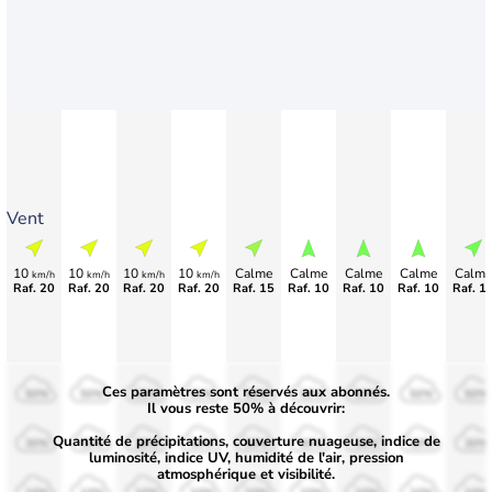
Vent
10
10
10
10
Calme
Calme
Calme
Calme
Calme
km/h
km/h
km/h
km/h
Raf. 20
Raf. 20
Raf. 20
Raf. 20
Raf. 15
Raf. 10
Raf. 10
Raf. 10
Raf. 1
Ces paramètres sont réservés aux abonnés.
50%
50%
50%
50%
50%
50%
50%
50%
50%
Il vous reste 50% à découvrir:
Quantité de précipitations, couverture nuageuse, indice de
30%
30%
30%
30%
30%
30%
30%
30%
30%
luminosité, indice UV, humidité de l'air, pression
atmosphérique et visibilité.