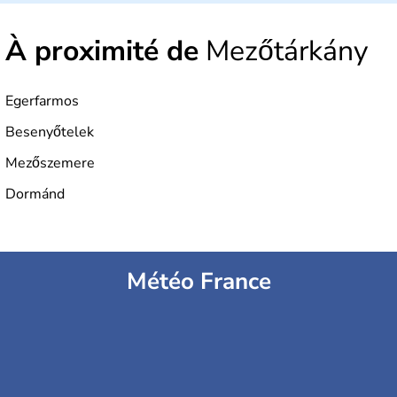
depuis 2004, la Hongrie est aussi appelée « pays magyar
». Un peu plus de dix millions d'habitants composent le
À proximité de
Mezőtárkány
pays dont la langue est bien-sûr le hongrois et la
monnaie le forint. Sa capitale s'appelle Budapest.
L'industrie de la métallurgie s'est pendant longtemps
développée en Hongrie.
Egerfarmos
Besenyőtelek
Mezőszemere
Dormánd
Météo France