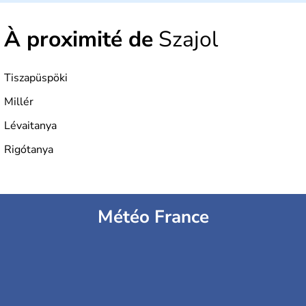
depuis 2004, la Hongrie est aussi appelée « pays magyar
». Un peu plus de dix millions d'habitants composent le
À proximité de
Szajol
pays dont la langue est bien-sûr le hongrois et la
monnaie le forint. Sa capitale s'appelle Budapest.
L'industrie de la métallurgie s'est pendant longtemps
développée en Hongrie.
Tiszapüspöki
Millér
Lévaitanya
Rigótanya
Météo France