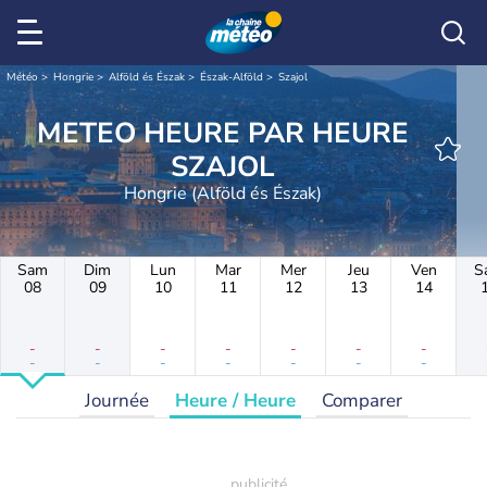
Météo
Hongrie
Alföld és Észak
Észak-Alföld
Szajol
METEO HEURE PAR HEURE
SZAJOL
Hongrie (Alföld és Észak)
Sam
Dim
Lun
Mar
Mer
Jeu
Ven
S
08
09
10
11
12
13
14
-
-
-
-
-
-
-
-
-
-
-
-
-
-
Journée
Heure / Heure
Comparer