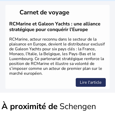
celtes, les Romains puis les Francs ont historiquement
peuplé la région. Le Luxembourg est une démocratie
Carnet de voyage
sous forme de monarchie constitutionnelle. Près de la
moitié de la richesse de l'état du Luxembourg provient
des ressources générées par l'activité financière.
RCMarine et Galeon Yachts : une alliance
stratégique pour conquérir l’Europe
RCMarine, acteur reconnu dans le secteur de la
plaisance en Europe, devient le distributeur exclusif
de Galeon Yachts pour six pays clés : la France,
Monaco, l’Italie, la Belgique, les Pays-Bas et le
Luxembourg. Ce partenariat stratégique renforce la
position de RCMarine et illustre sa volonté de
s’imposer comme un acteur de premier plan sur le
marché européen.
Lire l'article
À proximité de
Schengen