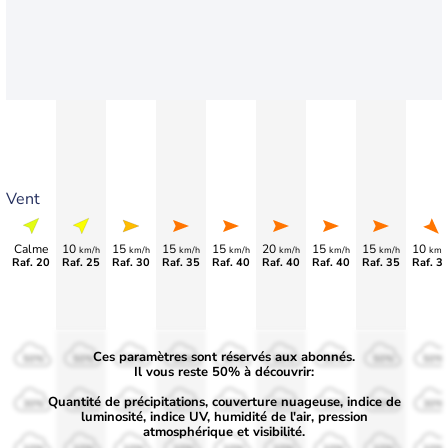
Vent
Calme
10
15
15
15
20
15
15
10
km/h
km/h
km/h
km/h
km/h
km/h
km/h
km/
Raf. 20
Raf. 25
Raf. 30
Raf. 35
Raf. 40
Raf. 40
Raf. 40
Raf. 35
Raf. 3
Ces paramètres sont réservés aux abonnés.
50%
50%
50%
50%
50%
50%
50%
50%
50%
Il vous reste 50% à découvrir:
Quantité de précipitations, couverture nuageuse, indice de
30%
30%
30%
30%
30%
30%
30%
30%
30%
luminosité, indice UV, humidité de l'air, pression
atmosphérique et visibilité.