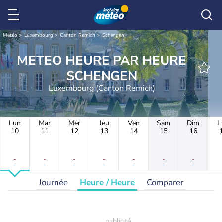
Météo
Luxembourg
Canton Remich
Schengen
METEO HEURE PAR HEURE
SCHENGEN
Luxembourg (Canton Remich)
Lun
Mar
Mer
Jeu
Ven
Sam
Dim
L
10
11
12
13
14
15
16
-
-
-
-
-
-
-
-
-
-
-
-
-
-
Journée
Heure / Heure
Comparer