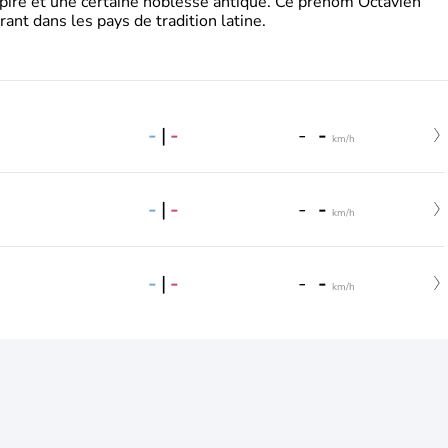
pire et une certaine noblesse antique. Ce prénom Octavien
rant dans les pays de tradition latine.
-
|
-
-
-
km/h
-
|
-
-
-
km/h
-
|
-
-
-
km/h