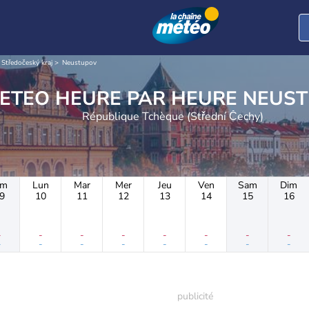
Středočeský kraj
Neustupov
METEO HEURE PAR H
République Tchèque (Střední Čechy)
im
Lun
Mar
Mer
Jeu
Ven
Sam
Dim
9
10
11
12
13
14
15
16
-
-
-
-
-
-
-
-
-
-
-
-
-
-
-
-