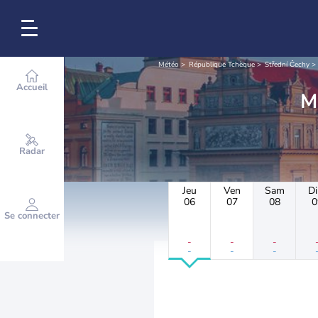
Météo
République Tchèque
Střední Čechy
Accueil
Radar
Jeu
Ven
Sam
D
06
07
08
0
Se connecter
-
-
-
-
-
-