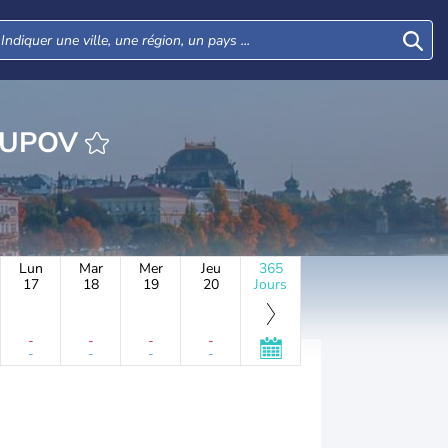
EURE NEUSTUPOV
Lun
Mar
Mer
Jeu
365
17
18
19
20
Jours
-
-
-
-
-
-
-
-