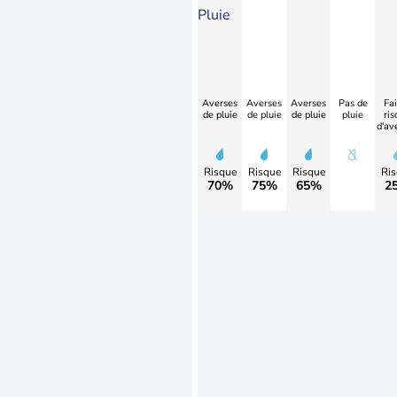
Pluie
Averses
Averses
Averses
Pas de
Fai
de pluie
de pluie
de pluie
pluie
ris
d'av
Risque
Risque
Risque
Ris
70%
75%
65%
2