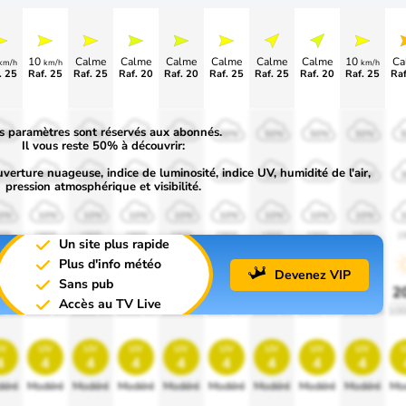
10
Calme
Calme
Calme
Calme
Calme
Calme
10
Ca
km/h
km/h
km/h
. 25
Raf. 25
Raf. 25
Raf. 20
Raf. 20
>55
Raf. 25
Raf. 20
Raf. 25
Raf
s paramètres sont réservés aux abonnés.
0%
50%
50%
50%
50%
50%
50%
50%
50%
Il vous reste 50% à découvrir:
uverture nuageuse, indice de luminosité, indice UV, humidité de l'air,
0%
30%
30%
30%
30%
30%
30%
30%
30%
pression atmosphérique et visibilité.
0%
10%
10%
10%
10%
10%
10%
10%
10%
00
1900
1900
1900
1900
1900
1900
1900
1900
1
Un site plus rapide
Plus d'info météo
Devenez VIP
Sans pub
0%
20%
20%
20%
20%
20%
20%
20%
20%
2
Accès au TV Live
0 lm
1000 lm
1000 lm
1000 lm
1000 lm
1000 lm
1000 lm
1000 lm
1000 lm
100
v
uv
uv
uv
uv
uv
uv
uv
uv
4
4
4
4
4
4
4
4
4
éré
Modéré
Modéré
Modéré
Modéré
Modéré
Modéré
Modéré
Modéré
Mo