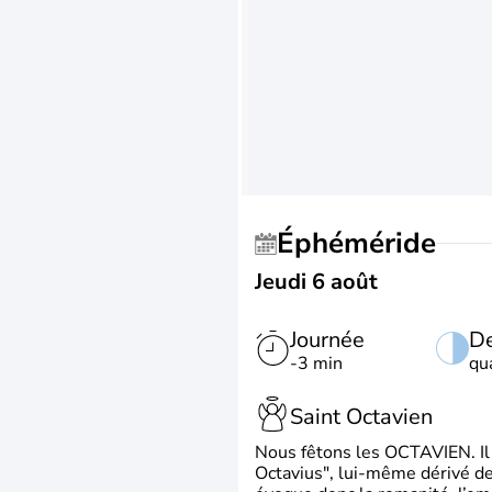
Éphéméride
Jeudi 6 août
Journée
De
-3 min
qu
Saint Octavien
Nous fêtons les OCTAVIEN. Il v
Octavius", lui-même dérivé de 