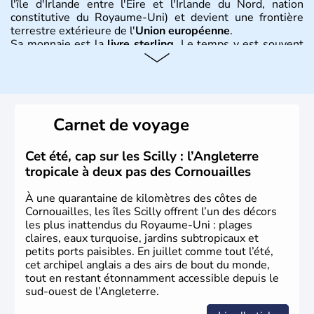
l'île d'Irlande entre l'Eire et l'Irlande du Nord, nation
constitutive du Royaume-Uni) et devient une frontière
terrestre extérieure de l'
Union européenne
.
Sa monnaie est la
livre sterling
. Le temps y est souvent
instable avec de nombreuses précipitations : il s’agit d’un
climat océanique tempéré. La Croix de Saint-George est
l’emblème national qui sert d’illustration au drapeau
rouge et bleu bien connu.
Carnet de voyage
Histoire et administration
L'Angleterre est l’une des quatre nations constitutives du
Cet été, cap sur les Scilly : l’Angleterre
Royaume-Uni
. Elle est peuplée de plus de 50 millions
tropicale à deux pas des Cornouailles
d’habitants, les
Anglais
, et constitue à elle seule, près de
84% de la population de l’ensemble. Le pays s’est créé au
À une quarantaine de kilomètres des côtes de
Xème siècle et tient son nom des
Angles
, peuple
Cornouailles, les îles Scilly offrent l’un des décors
germanique installé sur ces terres. Première démocratie
les plus inattendus du Royaume-Uni : plages
parlementaire au monde, elle doit son développement à
claires, eaux turquoise, jardins subtropicaux et
l’essor industriel du XIXème siècle.
petits ports paisibles. En juillet comme tout l’été,
cet archipel anglais a des airs de bout du monde,
tout en restant étonnamment accessible depuis le
sud-ouest de l’Angleterre.