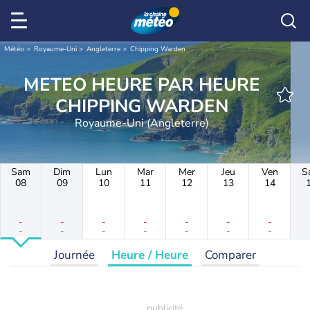
Météo
Royaume-Uni
Angleterre
Chipping Warden
METEO HEURE PAR HEURE
CHIPPING WARDEN
Royaume-Uni (Angleterre)
Sam
Dim
Lun
Mar
Mer
Jeu
Ven
S
08
09
10
11
12
13
14
-
-
-
-
-
-
-
-
-
-
-
-
-
-
Journée
Heure / Heure
Comparer