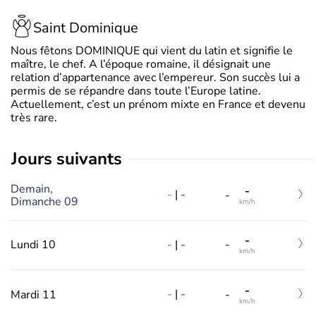
Saint Dominique
Nous fêtons DOMINIQUE qui vient du latin et signifie le
maître, le chef. A l’époque romaine, il désignait une
relation d’appartenance avec l’empereur. Son succès lui a
permis de se répandre dans toute l’Europe latine.
Actuellement, c’est un prénom mixte en France et devenu
très rare.
jours suivants
Demain,
-
-
|
-
-
Dimanche 09
km/h
-
-
|
-
Lundi 10
-
km/h
-
-
|
-
Mardi 11
-
km/h