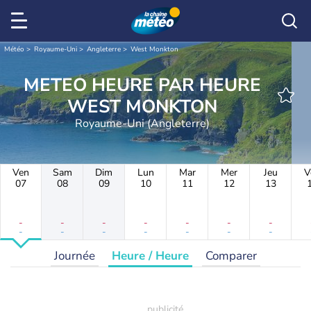
Météo
Royaume-Uni
Angleterre
West Monkton
METEO HEURE PAR HEURE
WEST MONKTON
Royaume-Uni (Angleterre)
Ven
Sam
Dim
Lun
Mar
Mer
Jeu
V
07
08
09
10
11
12
13
-
-
-
-
-
-
-
-
-
-
-
-
-
-
Journée
Heure / Heure
Comparer