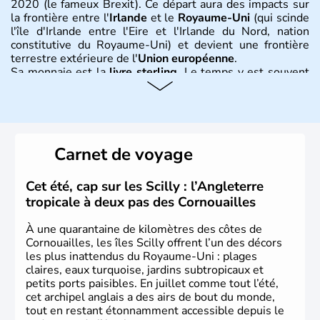
2020 (le fameux Brexit). Ce départ aura des impacts sur
la frontière entre l'
Irlande
et le
Royaume-Uni
(qui scinde
l'île d'Irlande entre l'Eire et l'Irlande du Nord, nation
constitutive du Royaume-Uni) et devient une frontière
terrestre extérieure de l'
Union européenne
.
Sa monnaie est la
livre sterling
. Le temps y est souvent
instable avec de nombreuses précipitations : il s’agit d’un
climat océanique tempéré. La Croix de Saint-George est
l’emblème national qui sert d’illustration au drapeau
rouge et bleu bien connu.
Carnet de voyage
Histoire et administration
L'Angleterre est l’une des quatre nations constitutives du
Cet été, cap sur les Scilly : l’Angleterre
Royaume-Uni
. Elle est peuplée de plus de 50 millions
tropicale à deux pas des Cornouailles
d’habitants, les
Anglais
, et constitue à elle seule, près de
84% de la population de l’ensemble. Le pays s’est créé au
À une quarantaine de kilomètres des côtes de
Xème siècle et tient son nom des
Angles
, peuple
Cornouailles, les îles Scilly offrent l’un des décors
germanique installé sur ces terres. Première démocratie
les plus inattendus du Royaume-Uni : plages
parlementaire au monde, elle doit son développement à
claires, eaux turquoise, jardins subtropicaux et
l’essor industriel du XIXème siècle.
petits ports paisibles. En juillet comme tout l’été,
cet archipel anglais a des airs de bout du monde,
tout en restant étonnamment accessible depuis le