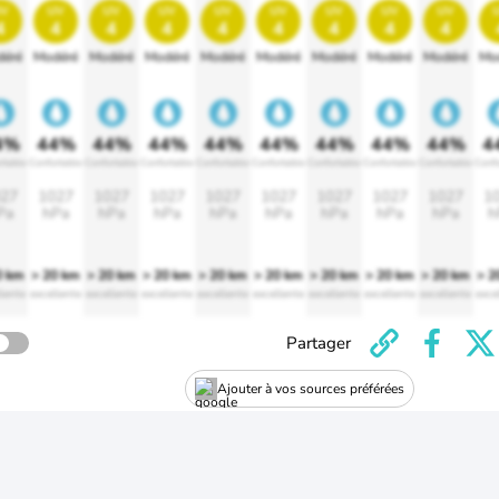
v
uv
uv
uv
uv
uv
uv
uv
uv
4
4
4
4
4
4
4
4
4
éré
Modéré
Modéré
Modéré
Modéré
Modéré
Modéré
Modéré
Modéré
Mo
4%
44%
44%
44%
44%
44%
44%
44%
44%
4
rtable
Confortable
Confortable
Confortable
Confortable
Confortable
Confortable
Confortable
Confortable
Confo
27
1027
1027
1027
1027
1027
1027
1027
1027
1
Pa
hPa
hPa
hPa
hPa
hPa
hPa
hPa
hPa
h
0 km
> 20 km
> 20 km
> 20 km
> 20 km
> 20 km
> 20 km
> 20 km
> 20 km
> 2
lente
excellente
excellente
excellente
excellente
excellente
excellente
excellente
excellente
exce
Partager
Ajouter à vos sources préférées