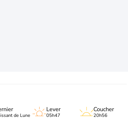
rnier
Lever
Coucher
oissant de Lune
05h47
20h56