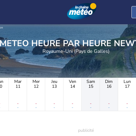
on
METEO HEURE PAR 
Royaume-Uni (Pays de Galles)
un
Mar
Mer
Jeu
Ven
Sam
Dim
Lun
0
11
12
13
14
15
16
17
-
-
-
-
-
-
-
-
-
-
-
-
-
-
-
-