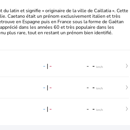
 latin et signifie « originaire de la ville de Caillatia ». Cette
lie. Caetano était un prénom exclusivement italien et très
retrouve en Espagne puis en France sous la forme de Gaëtan
 apprécié dans les années 60 et très populaire dans les
nu plus rare, tout en restant un prénom bien identifié.
-
|
-
-
-
km/h
-
|
-
-
-
km/h
-
|
-
-
-
km/h