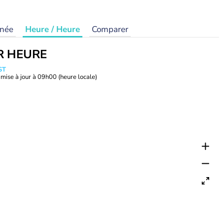
rnée
Heure / Heure
Comparer
R HEURE
ST
mise à jour à
09h00
(heure locale)