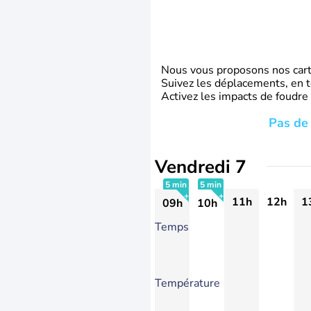
Nous vous proposons nos carte
Suivez les déplacements, en t
Activez les impacts de foudre
Pas de 
Vendredi 7
5 min
5 min
11h
12h
1
09h
10h
+
+
Temps
Température