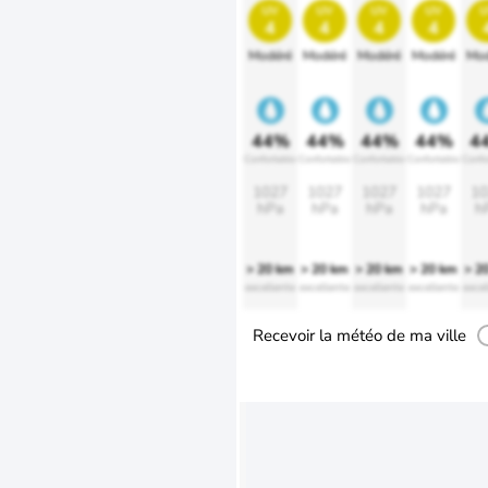
uv
uv
uv
uv
u
4
4
4
4
Modéré
Modéré
Modéré
Modéré
Mod
44%
44%
44%
44%
4
Confortable
Confortable
Confortable
Confortable
Confo
1027
1027
1027
1027
10
hPa
hPa
hPa
hPa
h
> 20 km
> 20 km
> 20 km
> 20 km
> 2
excellente
excellente
excellente
excellente
excel
Recevoir la météo de ma ville