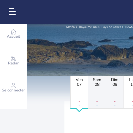
Météo
Royaume-Uni
Pays de Galles
Newt
Accueil
Radar
Ven
Sam
Dim
L
07
08
09
1
Se connecter
-
-
-
-
-
-