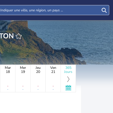
HEURE NEWTON
Mar
Mer
Jeu
Ven
365
18
19
20
21
Jours
-
-
-
-
-
-
-
-