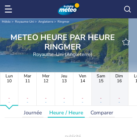
Météo
Royaume-Uni
Angleterre
Ringmer
METEO HEURE PAR HEURE
RINGMER
Royaume-Uni (Angleterre)
Lun
Mar
Mer
Jeu
Ven
Sam
Dim
L
10
11
12
13
14
15
16
-
-
-
-
-
-
-
-
-
-
-
-
-
-
Journée
Heure / Heure
Comparer