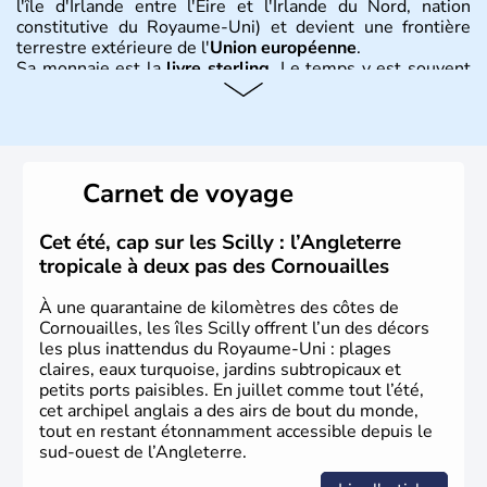
l'île d'Irlande entre l'Eire et l'Irlande du Nord, nation
constitutive du Royaume-Uni) et devient une frontière
terrestre extérieure de l'
Union européenne
.
Sa monnaie est la
livre sterling
. Le temps y est souvent
instable avec de nombreuses précipitations : il s’agit d’un
climat océanique tempéré. La Croix de Saint-George est
l’emblème national qui sert d’illustration au drapeau
rouge et bleu bien connu.
Carnet de voyage
Histoire et administration
L'Angleterre est l’une des quatre nations constitutives du
Cet été, cap sur les Scilly : l’Angleterre
Royaume-Uni
. Elle est peuplée de plus de 50 millions
tropicale à deux pas des Cornouailles
d’habitants, les
Anglais
, et constitue à elle seule, près de
84% de la population de l’ensemble. Le pays s’est créé au
À une quarantaine de kilomètres des côtes de
Xème siècle et tient son nom des
Angles
, peuple
Cornouailles, les îles Scilly offrent l’un des décors
germanique installé sur ces terres. Première démocratie
les plus inattendus du Royaume-Uni : plages
parlementaire au monde, elle doit son développement à
claires, eaux turquoise, jardins subtropicaux et
l’essor industriel du XIXème siècle.
petits ports paisibles. En juillet comme tout l’été,
cet archipel anglais a des airs de bout du monde,
tout en restant étonnamment accessible depuis le
sud-ouest de l’Angleterre.