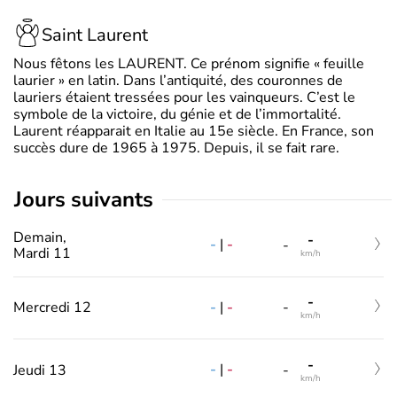
Saint Laurent
Nous fêtons les LAURENT. Ce prénom signifie « feuille
laurier » en latin. Dans l’antiquité, des couronnes de
lauriers étaient tressées pour les vainqueurs. C’est le
symbole de la victoire, du génie et de l’immortalité.
Laurent réapparait en Italie au 15e siècle. En France, son
succès dure de 1965 à 1975. Depuis, il se fait rare.
jours suivants
Demain,
-
-
|
-
-
Mardi 11
km/h
-
-
|
-
Mercredi 12
-
km/h
-
-
|
-
Jeudi 13
-
km/h