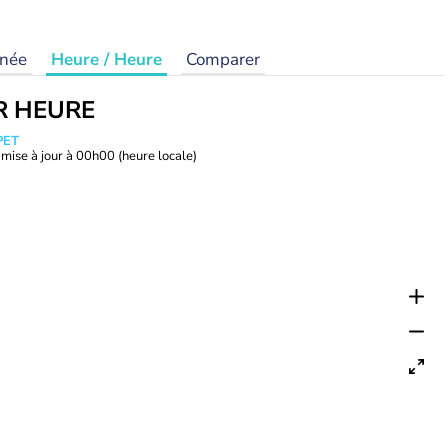
rnée
Heure / Heure
Comparer
R HEURE
PET
mise à jour à
00h00
(heure locale)