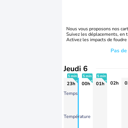
Nous vous proposons nos carte
Suivez les déplacements, en t
Activez les impacts de foudre
Pas de 
Jeudi 6
5 min
5 min
5 min
02h
0
23h
00h
01h
+
+
+
Temps
Température