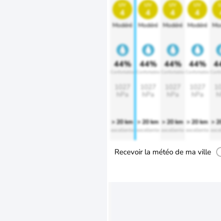
uv
uv
uv
uv
4
4
4
4
Modéré
Modéré
Modéré
Modéré
Mo
44%
44%
44%
44%
4
Confortable
Confortable
Confortable
Confortable
Confo
1027
1027
1027
1027
1
hPa
hPa
hPa
hPa
h
> 20 km
> 20 km
> 20 km
> 20 km
> 2
excellente
excellente
excellente
excellente
exce
Recevoir la météo de ma ville