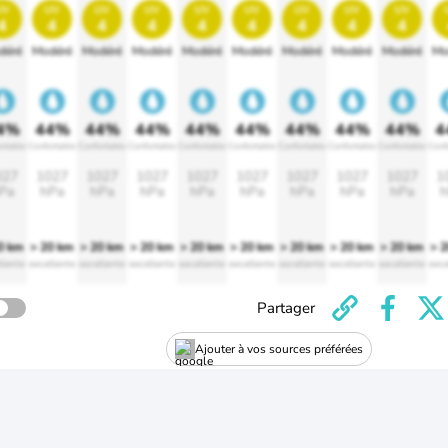
uv
uv
uv
uv
uv
uv
uv
uv
uv
4
4
4
4
4
4
4
4
4
déré
Modéré
Modéré
Modéré
Modéré
Modéré
Modéré
Modéré
Modéré
Mo
4%
44%
44%
44%
44%
44%
44%
44%
44%
4
rtable
Confortable
Confortable
Confortable
Confortable
Confortable
Confortable
Confortable
Confortable
Conf
027
1027
1027
1027
1027
1027
1027
1027
1027
1
Pa
hPa
hPa
hPa
hPa
hPa
hPa
hPa
hPa
h
0 km
> 20 km
> 20 km
> 20 km
> 20 km
> 20 km
> 20 km
> 20 km
> 20 km
> 
llente
excellente
excellente
excellente
excellente
excellente
excellente
excellente
excellente
exce
Partager
Ajouter à vos sources préférées