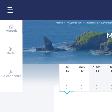
Météo
Royaume-Uni
Angleterre
Davenha
Accueil
Radar
Jeu
Ven
Sam
D
06
07
08
0
Se connecter
-
-
-
-
-
-