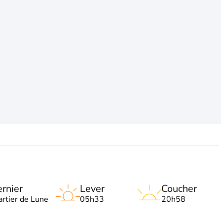
rnier
Lever
Coucher
artier de Lune
05h33
20h58