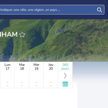
HEURE DAVENHAM
Lun
Mar
Mer
Jeu
365
17
18
19
20
Jours
-
-
-
-
-
-
-
-