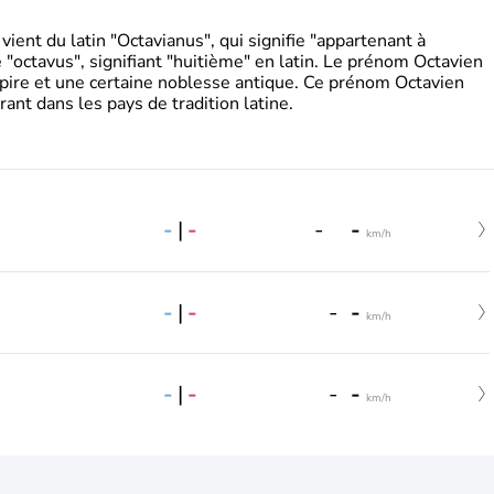
ient du latin "Octavianus", qui signifie "appartenant à
"octavus", signifiant "huitième" en latin. Le prénom Octavien
pire et une certaine noblesse antique. Ce prénom Octavien
rant dans les pays de tradition latine.
-
|
-
-
-
km/h
-
|
-
-
-
km/h
-
|
-
-
-
km/h