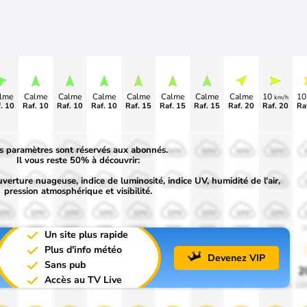
lme
Calme
Calme
Calme
Calme
Calme
Calme
Calme
10
1
km/h
. 10
Raf. 10
Raf. 10
Raf. 10
Raf. 15
Raf. 15
Raf. 15
Raf. 20
Raf. 20
Ra
s paramètres sont réservés aux abonnés.
50%
50%
50%
50%
50%
50%
50%
50%
50%
Il vous reste 50% à découvrir:
uverture nuageuse, indice de luminosité, indice UV, humidité de l'air,
30%
30%
30%
30%
30%
30%
30%
30%
30%
pression atmosphérique et visibilité.
10%
10%
10%
10%
10%
10%
10%
10%
10%
900
1900
1900
1900
1900
1900
1900
1900
1900
1
Un site plus rapide
Plus d'info météo
Devenez VIP
Sans pub
0%
20%
20%
20%
20%
20%
20%
20%
20%
2
Accès au TV Live
0 lm
1000 lm
1000 lm
1000 lm
1000 lm
1000 lm
1000 lm
1000 lm
1000 lm
10