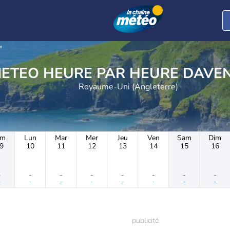
m
METEO HEURE PAR 
Royaume-Uni (Angleterre)
im
Lun
Mar
Mer
Jeu
Ven
Sam
Dim
9
10
11
12
13
14
15
16
-
-
-
-
-
-
-
-
-
-
-
-
-
-
-
-