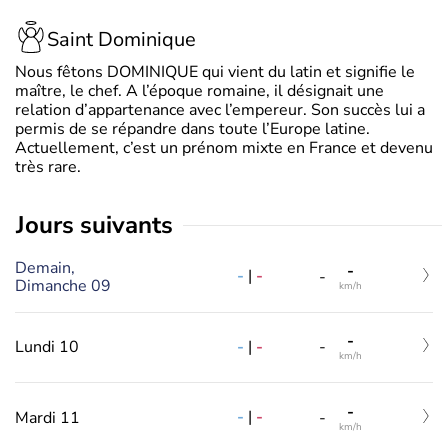
Saint Dominique
Nous fêtons DOMINIQUE qui vient du latin et signifie le
maître, le chef. A l’époque romaine, il désignait une
relation d’appartenance avec l’empereur. Son succès lui a
permis de se répandre dans toute l’Europe latine.
Actuellement, c’est un prénom mixte en France et devenu
très rare.
jours suivants
Demain,
-
-
|
-
-
Dimanche 09
km/h
-
-
|
-
Lundi 10
-
km/h
-
-
|
-
Mardi 11
-
km/h