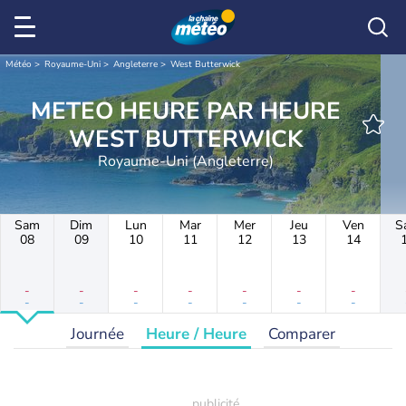
Météo
Royaume-Uni
Angleterre
West Butterwick
METEO HEURE PAR HEURE
WEST BUTTERWICK
Royaume-Uni (Angleterre)
Sam
Dim
Lun
Mar
Mer
Jeu
Ven
S
08
09
10
11
12
13
14
-
-
-
-
-
-
-
-
-
-
-
-
-
-
Journée
Heure / Heure
Comparer