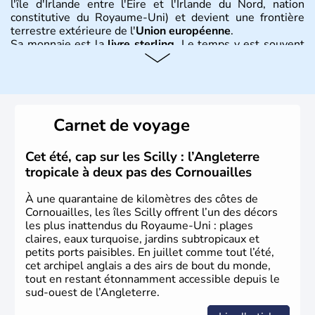
l'île d'Irlande entre l'Eire et l'Irlande du Nord, nation
constitutive du Royaume-Uni) et devient une frontière
terrestre extérieure de l'
Union européenne
.
Sa monnaie est la
livre sterling
. Le temps y est souvent
instable avec de nombreuses précipitations : il s’agit d’un
climat océanique tempéré. La Croix de Saint-George est
l’emblème national qui sert d’illustration au drapeau
rouge et bleu bien connu.
Carnet de voyage
Histoire et administration
L'Angleterre est l’une des quatre nations constitutives du
Cet été, cap sur les Scilly : l’Angleterre
Royaume-Uni
. Elle est peuplée de plus de 50 millions
tropicale à deux pas des Cornouailles
d’habitants, les
Anglais
, et constitue à elle seule, près de
84% de la population de l’ensemble. Le pays s’est créé au
À une quarantaine de kilomètres des côtes de
Xème siècle et tient son nom des
Angles
, peuple
Cornouailles, les îles Scilly offrent l’un des décors
germanique installé sur ces terres. Première démocratie
les plus inattendus du Royaume-Uni : plages
parlementaire au monde, elle doit son développement à
claires, eaux turquoise, jardins subtropicaux et
l’essor industriel du XIXème siècle.
petits ports paisibles. En juillet comme tout l’été,
cet archipel anglais a des airs de bout du monde,
tout en restant étonnamment accessible depuis le
sud-ouest de l’Angleterre.