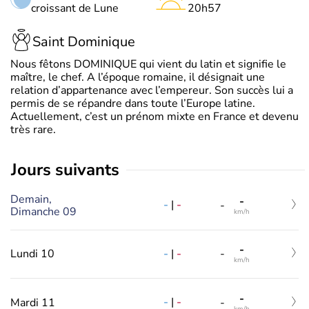
croissant de Lune
20h57
Saint Dominique
Nous fêtons DOMINIQUE qui vient du latin et signifie le
maître, le chef. A l’époque romaine, il désignait une
relation d’appartenance avec l’empereur. Son succès lui a
permis de se répandre dans toute l’Europe latine.
Actuellement, c’est un prénom mixte en France et devenu
très rare.
jours suivants
Demain,
-
-
|
-
-
Dimanche 09
km/h
-
-
|
-
Lundi 10
-
km/h
-
-
|
-
Mardi 11
-
km/h