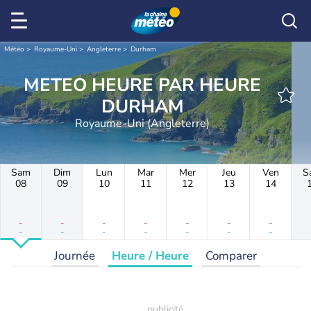
Météo
Royaume-Uni
Angleterre
Durham
METEO HEURE PAR HEURE
DURHAM
Royaume-Uni (Angleterre)
Sam
Dim
Lun
Mar
Mer
Jeu
Ven
S
08
09
10
11
12
13
14
-
-
-
-
-
-
-
-
-
-
-
-
-
-
Journée
Heure / Heure
Comparer