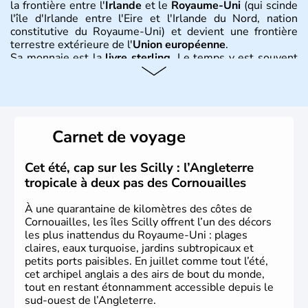
la frontière entre l'
Irlande
et le
Royaume-Uni
(qui scinde
l'île d'Irlande entre l'Eire et l'Irlande du Nord, nation
constitutive du Royaume-Uni) et devient une frontière
terrestre extérieure de l'
Union européenne
.
Sa monnaie est la
livre sterling
. Le temps y est souvent
instable avec de nombreuses précipitations : il s’agit d’un
climat océanique tempéré. La Croix de Saint-George est
l’emblème national qui sert d’illustration au drapeau
rouge et bleu bien connu.
Carnet de voyage
Histoire et administration
L'Angleterre est l’une des quatre nations constitutives du
Cet été, cap sur les Scilly : l’Angleterre
Royaume-Uni
. Elle est peuplée de plus de 50 millions
tropicale à deux pas des Cornouailles
d’habitants, les
Anglais
, et constitue à elle seule, près de
84% de la population de l’ensemble. Le pays s’est créé au
À une quarantaine de kilomètres des côtes de
Xème siècle et tient son nom des
Angles
, peuple
Cornouailles, les îles Scilly offrent l’un des décors
germanique installé sur ces terres. Première démocratie
les plus inattendus du Royaume-Uni : plages
parlementaire au monde, elle doit son développement à
claires, eaux turquoise, jardins subtropicaux et
l’essor industriel du XIXème siècle.
petits ports paisibles. En juillet comme tout l’été,
cet archipel anglais a des airs de bout du monde,
tout en restant étonnamment accessible depuis le
sud-ouest de l’Angleterre.