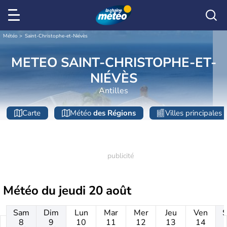
Météo
Saint-Christophe-et-Niévès
METEO SAINT-CHRISTOPHE-ET-
NIÉVÈS
Antilles
Carte
Météo
des Régions
Villes principales
Météo du
jeudi 20 août
Sam
Dim
Lun
Mar
Mer
Jeu
Ven
8
9
10
11
12
13
14