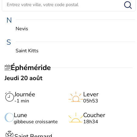
N
Nevis
S
Saint Kitts
Éphéméride
Jeudi 20 août
Journée
Lever
-1 min
05h53
Lune
Coucher
gibbeuse croissante
18h34
Saint Bernard