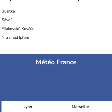
Buzitka
Šávoľ
Fiľakovské Kováče
Nitra nad Ipľom
Météo France
Lyon
Marseille