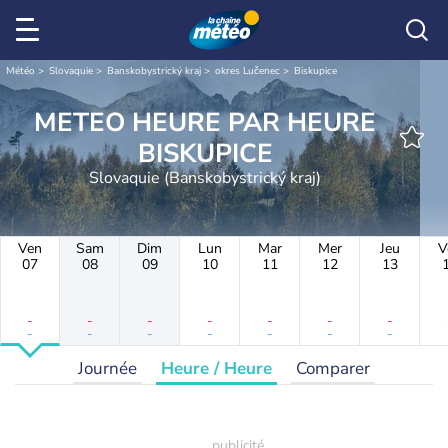
Météo
Slovaquie
Banskobystrický kraj
okres Lučenec
Biskupice
METEO HEURE PAR HEURE
BISKUPICE
Slovaquie (Banskobystrický kraj)
Ven
Sam
Dim
Lun
Mar
Mer
Jeu
V
07
08
09
10
11
12
13
-
-
-
-
-
-
-
-
-
-
-
-
-
-
Journée
Heure / Heure
Comparer