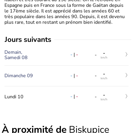
Espagne puis en France sous la forme de Gaëtan depuis
le 17ème siècle. Il est apprécié dans les années 60 et
très populaire dans les années 90. Depuis, il est devenu
plus rare, tout en restant un prénom bien identifié.
jours suivants
Demain,
-
-
|
-
-
Samedi 08
km/h
-
-
|
-
Dimanche 09
-
km/h
-
-
|
-
Lundi 10
-
km/h
À proximité de
Biskupice