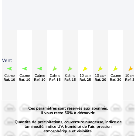
Vent
Calme
Calme
Calme
Calme
Calme
10
10
Calme
10
km/h
km/h
km/
Raf. 10
Raf. 10
Raf. 10
Raf. 15
Raf. 15
Raf. 25
Raf. 20
Raf. 20
>65
Ces paramètres sont réservés aux abonnés.
50%
50%
50%
50%
50%
50%
50%
50%
50%
Il vous reste 50% à découvrir:
Quantité de précipitations, couverture nuageuse, indice de
30%
30%
30%
30%
30%
30%
30%
30%
30%
luminosité, indice UV, humidité de l'air, pression
atmosphérique et visibilité.