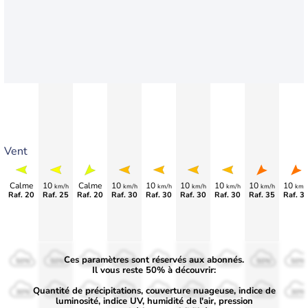
Vent
Calme
10
Calme
10
10
10
10
10
10
km/h
km/h
km/h
km/h
km/h
km/h
km/
Raf. 20
Raf. 25
Raf. 20
Raf. 30
Raf. 30
Raf. 30
Raf. 30
Raf. 35
Raf. 3
Ces paramètres sont réservés aux abonnés.
50%
50%
50%
50%
50%
50%
50%
50%
50%
Il vous reste 50% à découvrir:
Quantité de précipitations, couverture nuageuse, indice de
30%
30%
30%
30%
30%
30%
30%
30%
30%
luminosité, indice UV, humidité de l'air, pression