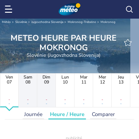
Météo
Slovénie
Jugovzhodna Slovenija
Mokronog-Trebelno
Mokronog
METEO HEURE PAR HEURE
MOKRONOG
Slovénie (Jugovzhodna Slovenija)
Ven
Sam
Dim
Lun
Mar
Mer
Jeu
V
07
08
09
10
11
12
13
-
-
-
-
-
-
-
-
-
-
-
-
-
-
Journée
Heure / Heure
Comparer