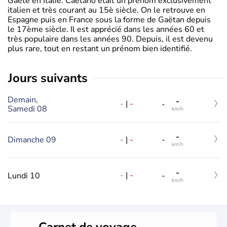
Gaëte en Italie. Caetano était un prénom exclusivement
italien et très courant au 15è siècle. On le retrouve en
Espagne puis en France sous la forme de Gaëtan depuis
le 17ème siècle. Il est apprécié dans les années 60 et
très populaire dans les années 90. Depuis, il est devenu
plus rare, tout en restant un prénom bien identifié.
jours suivants
Demain,
-
-
|
-
-
Samedi 08
km/h
-
-
|
-
Dimanche 09
-
km/h
-
-
|
-
Lundi 10
-
km/h
Carnet de voyage