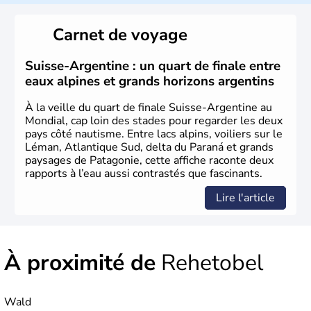
Le peuple Helvète est à l'origine de la fondation de la
Suisse suite à une migration forcée. En 1291, le pacte
Carnet de voyage
féodal marque la naissance de la Suisse sous la forme
d'une alliance composée de plusieurs cantons. L'Etat
fédéral n'est créé qu'en 1848 et signe l'abolition des
Suisse-Argentine : un quart de finale entre
frontières, ainsi que l'établissement d'une monnaie
eaux alpines et grands horizons argentins
unique et d'une armée. La première constitution est
rédigée à la même année, le droit de référendum est
À la veille du quart de finale Suisse-Argentine au
ajouté 26 ans plus tard.
Mondial, cap loin des stades pour regarder les deux
pays côté nautisme. Entre lacs alpins, voiliers sur le
Léman, Atlantique Sud, delta du Paraná et grands
paysages de Patagonie, cette affiche raconte deux
rapports à l’eau aussi contrastés que fascinants.
Lire l'article
À proximité de
Rehetobel
Wald