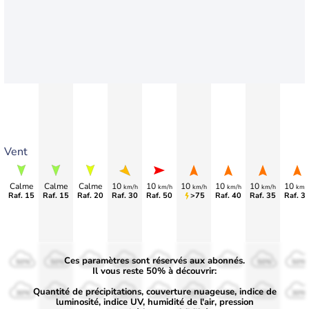
Vent
Calme
Calme
Calme
10
10
10
10
10
10
km/h
km/h
km/h
km/h
km/h
km/
Raf. 15
Raf. 15
Raf. 20
Raf. 30
Raf. 50
>75
Raf. 40
Raf. 35
Raf. 3
Ces paramètres sont réservés aux abonnés.
50%
50%
50%
50%
50%
50%
50%
50%
50%
Il vous reste 50% à découvrir:
Quantité de précipitations, couverture nuageuse, indice de
30%
30%
30%
30%
30%
30%
30%
30%
30%
luminosité, indice UV, humidité de l'air, pression