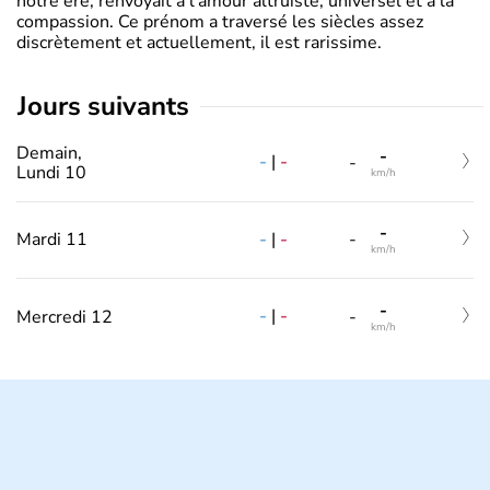
notre ère, renvoyait à l’amour altruiste, universel et à la
compassion. Ce prénom a traversé les siècles assez
discrètement et actuellement, il est rarissime.
jours suivants
Demain,
-
-
|
-
-
Lundi 10
km/h
-
-
|
-
Mardi 11
-
km/h
-
-
|
-
Mercredi 12
-
km/h