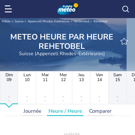
Météo
Suisse
Appenzell Rhodes-Extérieures
Vorderland
Rehetobel
METEO HEURE PAR HEURE
REHETOBEL
Suisse (Appenzell Rhodes-Extérieures)
Dim
Lun
Mar
Mer
Jeu
Ven
Sam
D
09
10
11
12
13
14
15
-
-
-
-
-
-
-
-
-
-
-
-
-
-
Journée
Heure / Heure
Comparer