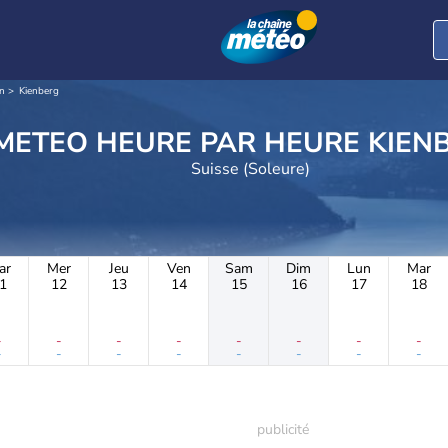
n
Kienberg
METEO HEURE PAR H
Suisse (Soleure)
ar
Mer
Jeu
Ven
Sam
Dim
Lun
Mar
1
12
13
14
15
16
17
18
-
-
-
-
-
-
-
-
-
-
-
-
-
-
-
-