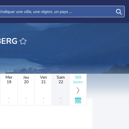
EURE KIENBERG
Mer
Jeu
Ven
Sam
365
19
20
21
22
Jours
-
-
-
-
-
-
-
-