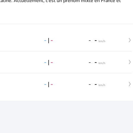
latine. Actuellement, c’est un prénom mixte en France et
-
|
-
-
-
km/h
-
|
-
-
-
km/h
-
|
-
-
-
km/h