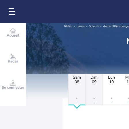
Météo
Suisse
Soleure
Amtei Olten-Gösge
Accueil
Radar
Sam
Dim
Lun
M
08
09
10
1
Se connecter
-
-
-
-
-
-