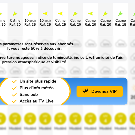
lme
Calme
10
10
Calme
Calme
Calme
Calme
Calme
Ca
km/h
km/h
. 20
Raf. 20
Raf. 25
Raf. 25
Raf. 25
Raf. 20
Raf. 20
Raf. 20
Raf. 15
Raf
s paramètres sont réservés aux abonnés.
0%
50%
50%
50%
50%
50%
50%
50%
50%
Il vous reste 50% à découvrir:
uverture nuageuse, indice de luminosité, indice UV, humidité de l'air,
0%
30%
30%
30%
30%
30%
30%
30%
30%
pression atmosphérique et visibilité.
0%
10%
10%
10%
10%
10%
10%
10%
10%
00
1900
1900
1900
1900
1900
1900
1900
1900
1
Un site plus rapide
Plus d'info météo
Devenez VIP
Sans pub
0%
20%
20%
20%
20%
20%
20%
20%
20%
2
Accès au TV Live
0 lm
1000 lm
1000 lm
1000 lm
1000 lm
1000 lm
1000 lm
1000 lm
1000 lm
100
v
uv
uv
uv
uv
uv
uv
uv
uv
4
4
4
4
4
4
4
4
4
éré
Modéré
Modéré
Modéré
Modéré
Modéré
Modéré
Modéré
Modéré
Mo