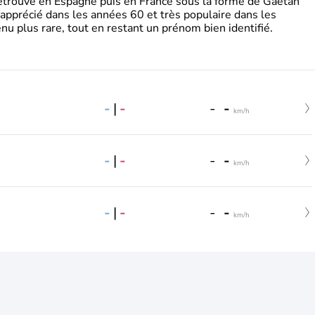
retrouve en Espagne puis en France sous la forme de Gaëtan
 apprécié dans les années 60 et très populaire dans les
nu plus rare, tout en restant un prénom bien identifié.
-
|
-
-
-
km/h
-
|
-
-
-
km/h
-
|
-
-
-
km/h