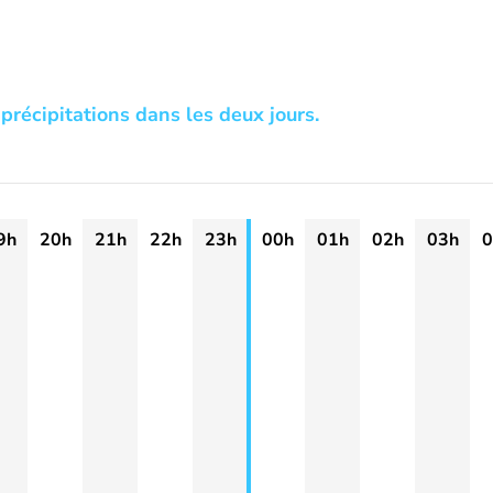
précipitations dans les deux jours.
9h
20h
21h
22h
23h
00h
01h
02h
03h
0