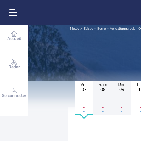
Météo
Suisse
Berne
Verwaltungsregion O
Accueil
Radar
Ven
Sam
Dim
L
07
08
09
1
Se connecter
-
-
-
-
-
-