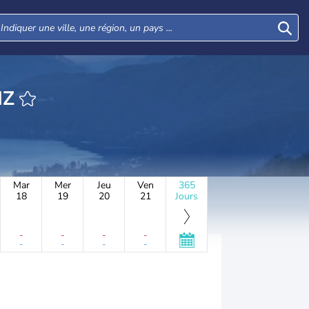
EURE ERIZ
Mar
Mer
Jeu
Ven
365
18
19
20
21
Jours
-
-
-
-
-
-
-
-