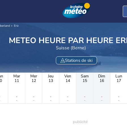
berland
Eriz
METEO HEURE PAR H
Suisse (Berne)
Stations de ski
un
Mar
Mer
Jeu
Ven
Sam
Dim
Lun
0
11
12
13
14
15
16
17
-
-
-
-
-
-
-
-
-
-
-
-
-
-
-
-